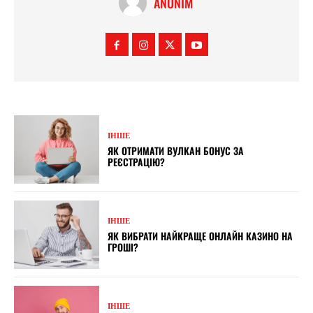
ANONIM
ІНШЕ
ЯК ОТРИМАТИ ВУЛКАН БОНУС ЗА
РЕЄСТРАЦІЮ?
ІНШЕ
ЯК ВИБРАТИ НАЙКРАЩЕ ОНЛАЙН КАЗИНО НА
ГРОШІ?
ІНШЕ