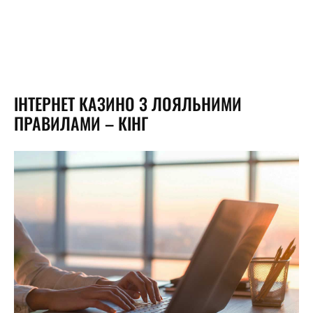
ІНТЕРНЕТ КАЗИНО З ЛОЯЛЬНИМИ
ПРАВИЛАМИ – КІНГ