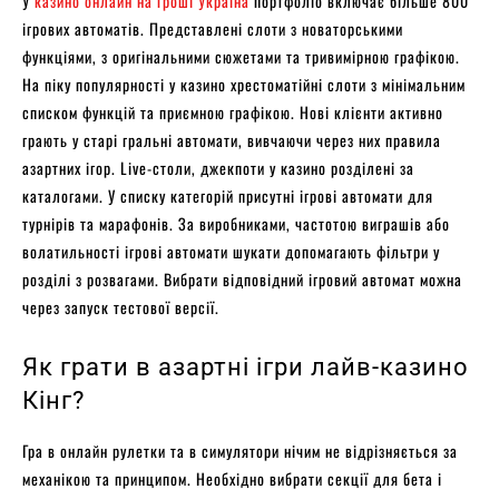
У
казино онлайн на гроші Україна
портфоліо включає більше 800
ігрових автоматів. Представлені слоти з новаторськими
функціями, з оригінальними сюжетами та тривимірною графікою.
На піку популярності у казино хрестоматійні слоти з мінімальним
списком функцій та приємною графікою. Нові клієнти активно
грають у старі гральні автомати, вивчаючи через них правила
азартних ігор. Live-столи, джекпоти у казино розділені за
каталогами. У списку категорій присутні ігрові автомати для
турнірів та марафонів. За виробниками, частотою виграшів або
волатильності ігрові автомати шукати допомагають фільтри у
розділі з розвагами. Вибрати відповідний ігровий автомат можна
через запуск тестової версії.
Як грати в азартні ігри лайв-казино
Кінг?
Гра в онлайн рулетки та в симулятори нічим не відрізняється за
механікою та принципом. Необхідно вибрати секції для бета і