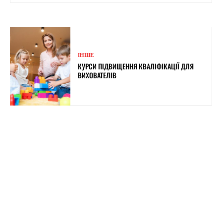
ІНШЕ
КУРСИ ПІДВИЩЕННЯ КВАЛІФІКАЦІЇ ДЛЯ
ВИХОВАТЕЛІВ