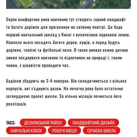
Окрім комфортних умов навчання тут створять гарний ландшафт
та багато доріжок для прогулянок на свіжому повітрі. Це буде
перший навчальний заклад у Києві з величезною парковою зоною.
Навколо нього посадять багато дерев, кущів, а поряд будуть
доріжки, тенісні та футбольні поля. В таких умовах кожна дитина
зможе поєднувати навчання та відпочинок на природі і, таким
чином, з цікавістю проводити час.
Будівлю збудують на 3-4 поверхи. Він складатиметься з кількох
корпусів, які з’єднують разом. На початку року було остаточно
затверджено проект школи. За кілька місяців почнеться його
реалізація.
TAGS:
ДЕСНЯНСЬКИЙ РАЙОН
ЛАНДШАФТНИЙ ДИЗАЙН
НАВЧАЛЬНІ КЛАСИ
РОБОЧІ МІСЦЯ
СУЧАСНА ШКОЛА