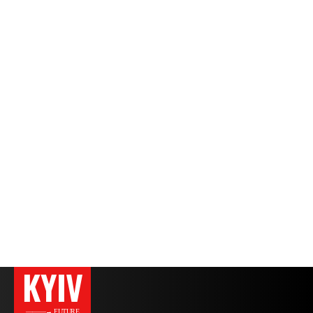
KYIV
———→ FUTURE