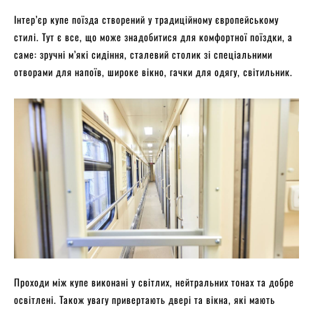
Інтер’єр купе поїзда створений у традиційному європейському
стилі. Тут є все, що може знадобитися для комфортної поїздки, а
саме: зручні м’які сидіння, сталевий столик зі спеціальними
отворами для напоїв, широке вікно, гачки для одягу, світильник.
Проходи між купе виконані у світлих, нейтральних тонах та добре
освітлені. Також увагу привертають двері та вікна, які мають