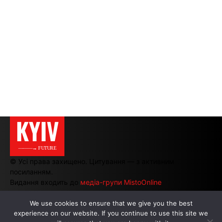
KYIV
———→ FUTURE
© Усі права захищено. Цитування — з активним
посиланням.
Видання входить до
медіа-групи MistoOnline
We use cookies to ensure that we give you the best
АВТОРИ
|
РЕКЛАМА НА САЙТІ
experience on our website. If you continue to use this site we