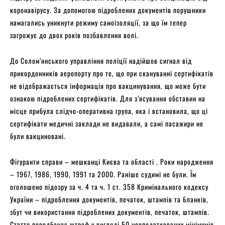
коронавірусу. За допомогою підроблених документів порушники
намагались уникнути режиму самоізоляції, за що їм тепер
загрожує до двох років позбавлення волі.
До Солом’янського управління поліції надійшов сигнал від
прикордонників аеропорту про те, що при скануванні сертифікатів
не відображається інформація про вакцинування, що може бути
ознакою підроблених сертифікатів. Для з’ясування обставин на
місце прибула слідчо-оперативна група, яка і встановила, що ці
сертифікати медичні заклади не видавали, а самі пасажири не
були вакциновані.
Фігуранти справи – мешканці Києва та області . Роки народження
– 1967, 1986, 1990, 1991 та 2000. Раніше судимі не були. Їм
оголошено підозру за ч. 4 та ч. 1 ст. 358 Кримінального кодексу
України – підроблення документів, печаток, штампів та бланків,
збут чи використання підроблених документів, печаток, штампів.
Стаття передбачає штраф у вигляді 50 неоподаткованих мінімумів