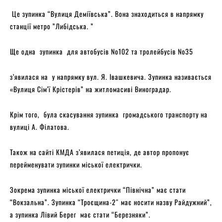
Це зупинка “Вулиця Деміївська”. Вона знаходиться в напрямку
станції метро ”Либідська. ”
Ще одна зупинка для автобусів No102 та тролейбусів No35
з’явилася на у напрямку вул. Я. Івашкевича. Зупинка називається
«Вулиця Сім’ї Крістерів” на житломасиві Виноградар.
Крім того, була скасування зупинка громадського транспорту на
вулиці А. Філатова.
Також на сайті КМДА з’явилася петиція, де автор пропонує
перейменувати зупинки міської електрички.
Зокрема зупинка міської електрички “Північна” має стати
“Вокзальна”. Зупинка “Троєщина-2″ має носити назву Райдужний”,
а зупинка Лівий Берег має стати “Березняки”.