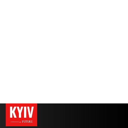
KYIV
———→ FUTURE