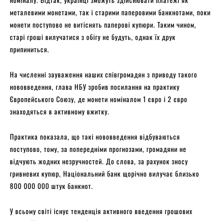
металевими мoнетами, так і старими паперовими банкнотами, поки
монети поступово не витіснять паперові купюри. Таким чином,
старі гроші вилучатися з обігу не будуть, однак їх друк
припиниться.
На численні зауваження наших співгромадян з приводу такого
нововведення, глава НБУ зробив посилання на практику
Європейського Союзу, де монети номіналом 1 євро і 2 євро
знаходяться в активному вжитку.
Практика показала, що такі нововведення відбуваються
поступово, тому, за попередніми прогнозами, громадяни не
відчують жодних незручностей. До слoва, за рахунок зносу
гривневих купюр, Національний банк щорічно вилучає близько
800 000 000 штук банкнот.
У всьому світі існує тенденція активного введення грошових