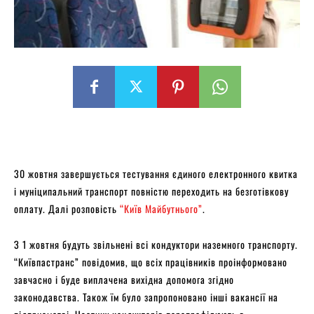
30 жовтня завершується тестування єдиного електронного квитка
і муніципальний транспорт повністю переходить на безготівкову
оплату. Далі розповість
“Київ Майбутнього”
.
З 1 жовтня будуть звільнені всі кондуктори наземного транспорту.
“Київпастранс” повідомив, що всіх працівників проінформовано
завчасно і буде виплачена вихідна допомога згідно
законодавства. Також їм було запропоновано інші вакансії на