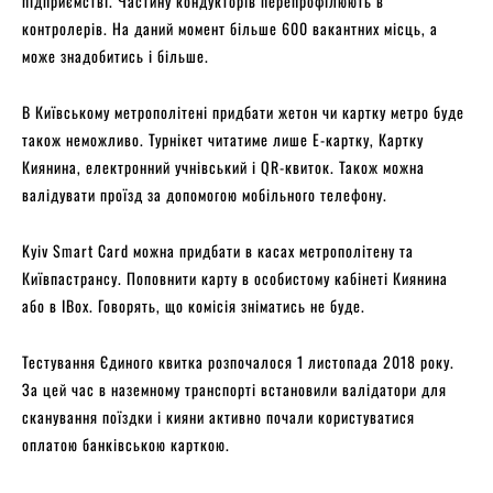
підприємстві. Частину кондукторів перепрофілюють в
контролерів. На даний момент більше 600 вакантних місць, а
може знадобитись і більше.
В Київському метрополітені придбати жетон чи картку метро буде
також неможливо. Турнікет читатиме лише Е-картку, Картку
Киянина, електронний учнівський і QR-квиток. Також можна
валідувати проїзд за допомогою мобільного телефону.
Kyiv Smart Card можна придбати в касах метрополітену та
Київпастрансу. Поповнити карту в особистому кабінеті Киянина
або в IBox. Говорять, що комісія зніматись не буде.
Тестування Єдиного квитка розпочалося 1 листопада 2018 року.
За цей час в наземному транспорті встановили валідатори для
сканування поїздки і кияни активно почали користуватися
оплатою банківською карткою.