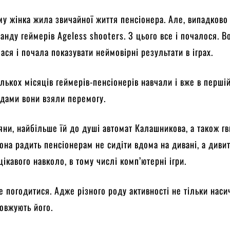
му жінка жила звичайної життя пенсіонера. Але, випадково
манду геймерів Аgeless shooters. З цього все і почалося. В
ася і почала показувати неймовірні результати в іграх.
ількох місяців геймерів-пенсіонерів навчали і вже в перші
едами вони взяли перемогу.
яни, найбільше їй до душі автомат Калашникова, а також гв
она радить пенсіонерам не сидіти вдома на дивані, а диви
цікавого навколо, в тому числі комп’ютерні ігри.
не погодитися. Адже різного роду активності не тільки нас
довжують його.