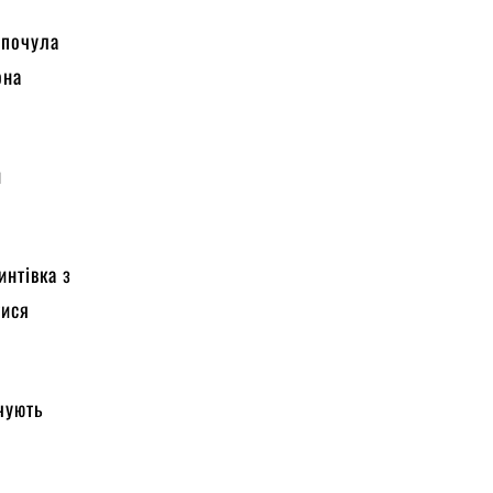
 почула
она
й
интівка з
тися
ичують