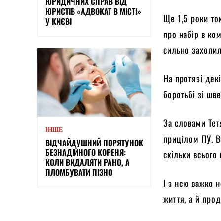
ЮРИДИЧНИХ СПРАВ ВІД
ЮРИСТІВ «АДВОКАТ В МІСТІ»
Ще 1,5 роки то
У КИЄВІ
про набір в ко
сильно захопил
На протязі дек
боротьбі зі шв
За словами Тет
ІНШЕ
прицілом ПУ. В
ВІДЧАЙДУШНИЙ ПОРЯТУНОК
БЕЗНАДІЙНОГО КОРЕНЯ:
скільки всього 
КОЛИ ВИДАЛЯТИ РАНО, А
ПЛОМБУВАТИ ПІЗНО
І з нею важко 
життя, а й про