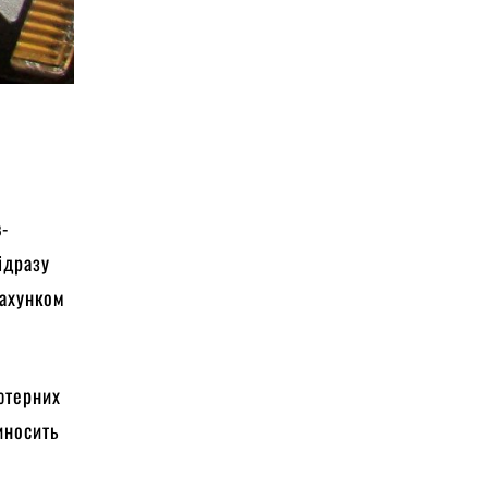
в-
ідразу
рахунком
’ютерних
риносить