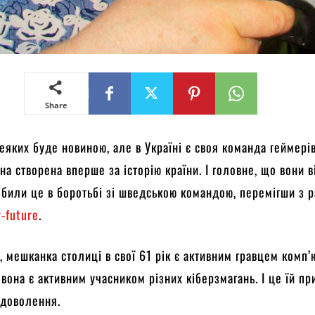
Share
еяких буде новиною, але в Україні є своя команда геймері
на створена вперше за історію країни. І головне, що вони в
били це в боротьбі зі шведською командою, перемігши з 
v-future
.
, мешканка столиці в свої 61 рік є активним гравцем комп
, вона є активним учасником різних кіберзмагань. І це їй п
адоволення.