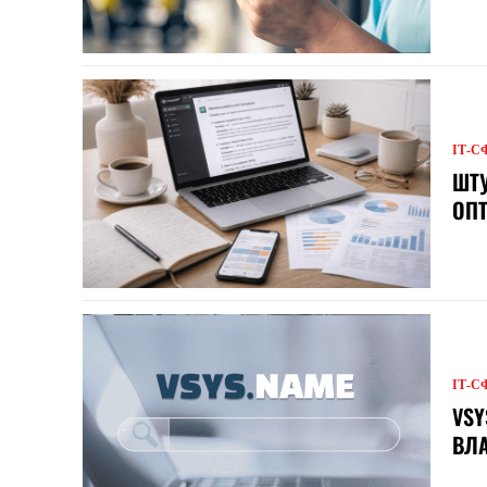
ІТ-С
ШТУ
ОПТ
ІТ-С
VSY
ВЛА