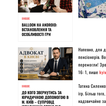
ІНШЕ
BALLOON НА ANDROID:
ВСТАНОВЛЕННЯ ТА
ОСОБЛИВОСТІ ГРИ
Напевно, для д
пенсіонерів. Во
перемогли! Зро
16: 1, пише
kyi
Татяна Силенко
ІНШЕ
ДО КОГО ЗВЕРНУТИСЬ ЗА
ігр. Більш того
ЮРИДИЧНОЮ ДОПОМОГОЮ В
надзвичайне з
М. КИЇВ – СУПРОВІД