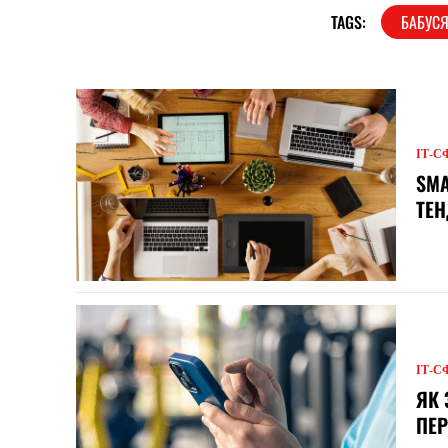
TAGS:
БАБУС
ІТ-С
SMA
ТЕ
ІТ-С
ЯК 
ПЕР