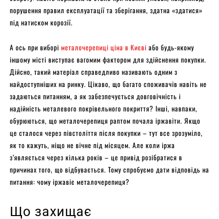
порушення правил експлуатації та зберігання, здатна «здатися»
під натиском корозії.
А ось при виборі
металочерепиці ціна в Києві
або будь-якому
іншому місті виступає вагомим фактором для здійснення покупки.
Дійсно, такий матеріал справедливо називають одним з
найдоступніших на ринку. Цікаво, що багато споживачів навіть не
задаються питанням, а як забезпечується довговічність і
надійність металевого покрівельного покриття? Інші, навпаки,
обурюються, що металочерепиця раптом почала іржавіти. Якщо
це сталося через півстоліття після покупки – тут все зрозуміло,
як то кажуть, ніщо не вічне під місяцем. Але коли іржа
з’являється через кілька років – це привід розібратися в
причинах того, що відбувається. Тому спробуємо дати відповідь на
питання: чому іржавіє металочерепиця?
Що захищає