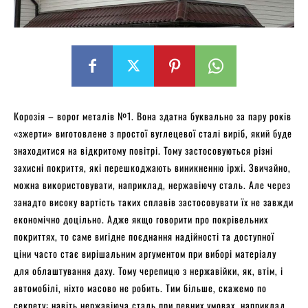
Корозія – ворог металів №1. Вона здатна буквально за пару років
«зжерти» виготовлене з простої вуглецевої сталі виріб, який буде
знаходитися на відкритому повітрі. Тому застосовуються різні
захисні покриття, які перешкоджають виникненню іржі. Звичайно,
можна використовувати, наприклад, нержавіючу сталь. Але через
занадто високу вартість таких сплавів застосовувати їх не завжди
економічно доцільно. Адже якщо говорити про покрівельних
покриттях, то саме вигідне поєднання надійності та доступної
ціни часто стає вирішальним аргументом при виборі матеріалу
для облаштування даху. Тому черепицю з нержавійки, як, втім, і
автомобілі, ніхто масово не робить. Тим більше, скажемо по
секрету: навіть нержавіюча сталь при певних умовах, наприклад,