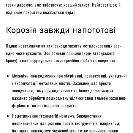
трохи дорожче, але забезпечує кращий захист. Найтовстішою і
надійним покриттям вважається пурал.
Корозія завжди напоготові
Однак незважаючи на такі заходи захисту металочерепиця все-
одно може іржавіти. Ось основні причини (крім заводського
браку), коли порушується антикорозійна стійкість покриття:
Механічні пошкодження при зберіганні, перевезенні, укладанні
і експлуатації металевих листів. Захисний шар просто
знищується, тому при подряпинах та інших деформаціях
важливо обробити пошкоджену ділянку спеціальною захисною
фарбою в тон полімерного покриття.
Недотримання технологій монтажу. Використання
непризначених для різання листів інструментів, наприклад,
болгарки, пошкоджує захисний шар і стає причиною появи