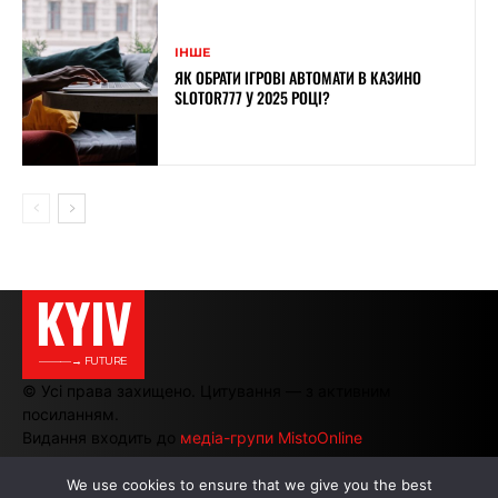
ІНШЕ
ЯК ОБРАТИ ІГРОВІ АВТОМАТИ В КАЗИНО
SLOTOR777 У 2025 РОЦІ?
KYIV
———→ FUTURE
© Усі права захищено. Цитування — з активним
посиланням.
Видання входить до
медіа-групи MistoOnline
We use cookies to ensure that we give you the best