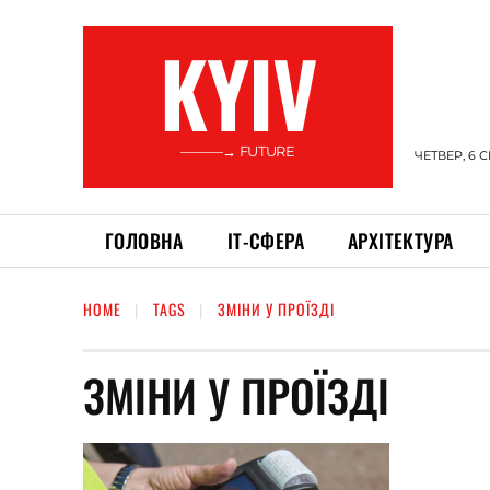
KYIV
———→ FUTURE
ЧЕТВЕР, 6 
ГОЛОВНА
ІТ-СФЕРА
АРХІТЕКТУРА
HOME
TAGS
ЗМІНИ У ПРОЇЗДІ
ЗМІНИ У ПРОЇЗДІ