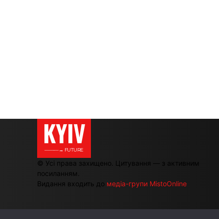
KYIV
———→ FUTURE
© Усі права захищено. Цитування — з активним
посиланням.
Видання входить до
медіа-групи MistoOnline