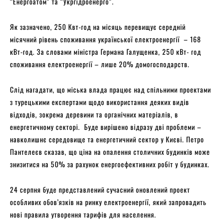
“Енергоатом” та “Укргідроенерго”.
Як зазначено, 250 Квт-год на місяць перевищує середній
місячний рівень споживання української електроенергії – 168
кВт-год. За словами міністра Германа Галущенка, 250 кВт- год
споживання електроенергії – лише 20% домогосподарств.
Слід нагадати, що міська влада працює над спільними проектами
з турецькими експертами щодо використання деяких видів
відходів, зокрема деревини та органічних матеріалів, в
енергетичному секторі. Буде вирішено відразу дві проблеми –
навколишнє середовище та енергетичний сектор у Києві. Петро
Пантелеєв сказав, що ціна на опалення столичних будинків може
знизитися на 50% за рахунок енергоефективних робіт у будинках.
24 серпня буде представлений сучасний оновлений проект
особливих обов’язків на ринку електроенергії, який запровадить
нові правила утворення тарифів для населення.