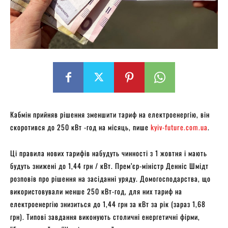
Кабмін прийняв рішення зменшити тариф на електроенергію, він
скоротився до 250 кВт -год на місяць, пише
kyiv-future.com.ua
.
Ці правила нових тарифів набудуть чинності з 1 жовтня і мають
будуть знижені до 1,44 грн / кВт. Прем’єр-міністр Денніс Шмідт
розповів про рішення на засіданні уряду. Домогосподарства, що
використовували менше 250 кВт-год, для них тариф на
електроенергію знизиться до 1,44 грн за кВт за рік (зараз 1,68
грн). Типові завдання виконують столичні енергетичні фірми,