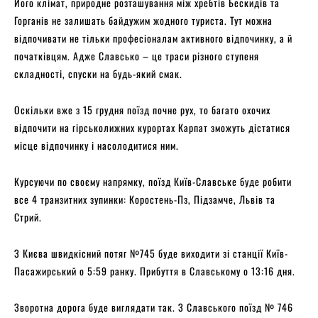
Його клімат, природне розташування між хребтів Бескидів та
Горганів не залишать байдужим жодного туриста. Тут можна
відпочивати не тільки професіоналам активного відпочинку, а й
початківцям. Адже Славсько – це траси різного ступеня
складності, спуски на будь-який смак.
Оскільки вже з 15 грудня поїзд почне рух, то багато охочих
відпочити на гірськолижних курортах Карпат зможуть дістатися
місце відпочинку і насолодитися ним.
Курсуючи по своєму напрямку, поїзд Київ-Славське буде робити
все 4 транзитних зупинки: Коростень-Пз, Підзамче, Львів та
Стрий.
З Києва швидкісний потяг №745 буде виходити зі станції Київ-
Пасажирський о 5:59 ранку. Прибуття в Славському о 13:16 дня.
Зворотна дорога буде виглядати так. З Славського поїзд № 746