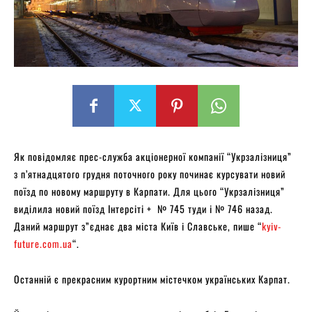
Як повідомляє прес-служба акціонерної компанії “Укрзалізниця”
з п’ятнадцятого грудня поточного року починає курсувати новий
поїзд по новому маршруту в Карпати. Для цього “Укрзалізниця”
виділила новий поїзд Інтерсіті + № 745 туди і № 746 назад.
Даний маршрут з”єднає два міста Київ і Славське, пише “
kyiv-
future.com.ua
“.
Останній є прекрасним курортним містечком українських Карпат.