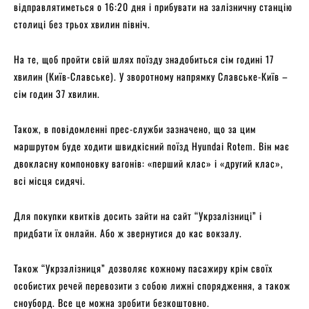
відправлятиметься о 16:20 дня і прибувати на залізничну станцію
столиці без трьох хвилин північ.
На те, щоб пройти свій шлях поїзду знадобиться сім годині 17
хвилин (Київ-Славське). У зворотному напрямку Славське-Київ –
сім годин 37 хвилин.
Також, в повідомленні прес-служби зазначено, що за цим
маршрутом буде ходити швидкісний поїзд Hyundai Rotem. Він має
двокласну компоновку вагонів: «перший клас» і «другий клас»,
всі місця сидячі.
Для покупки квитків досить зайти на сайт “Укрзалізниці” і
придбати їх онлайн. Або ж звернутися до кас вокзалу.
Також “Укрзалізниця” дозволяє кожному пасажиру крім своїх
особистих речей перевозити з собою лижні спорядження, а також
сноуборд. Все це можна зробити безкоштовно.