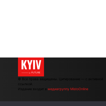
KYIV
———→ FUTURE
© Все права защищены. Цитирование — с активной
ссылкой.
Издание входит в
медиагруппу MistoOnline