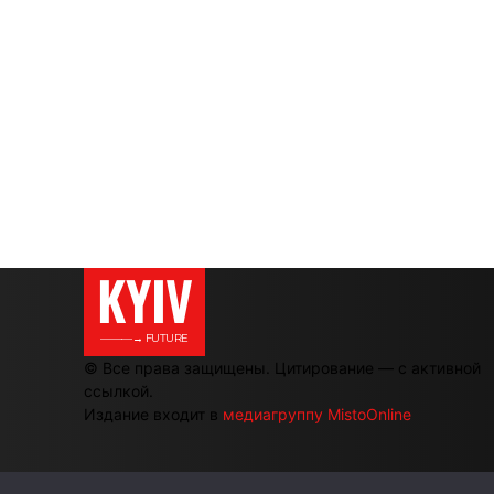
KYIV
———→ FUTURE
© Все права защищены. Цитирование — с активной
ссылкой.
Издание входит в
медиагруппу MistoOnline