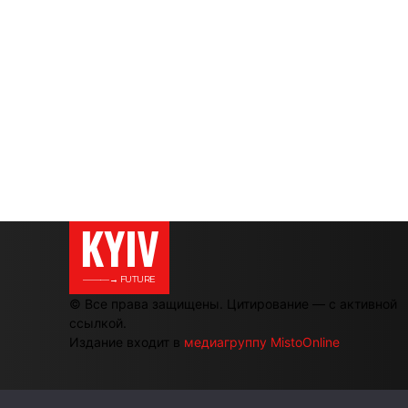
KYIV
———→ FUTURE
© Все права защищены. Цитирование — с активной
ссылкой.
Издание входит в
медиагруппу MistoOnline