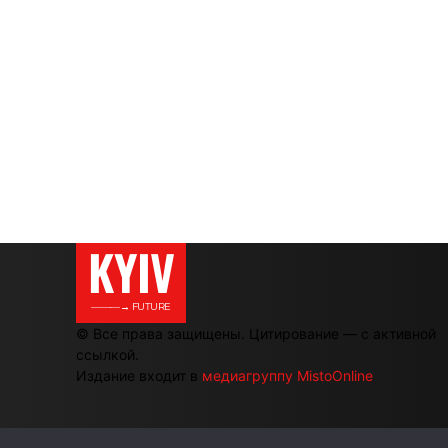
KYIV
———→ FUTURE
© Все права защищены. Цитирование — с активной
ссылкой.
Издание входит в
медиагруппу MistoOnline