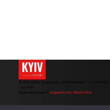
KYIV
———→ FUTURE
© Все права защищены. Цитирование — с активной
ссылкой.
Издание входит в
медиагруппу MistoOnline