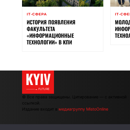
ІТ-СФЕРА
ІТ-СФ
ИСТОРИЯ ПОЯВЛЕНИЯ
МОЛОД
ФАКУЛЬТЕТА
ИНФО
«ИНФОРМАЦИОННЫЕ
ТЕХНО
ТЕХНОЛОГИИ» В КПИ
KYIV
———→ FUTURE
© Все права защищены. Цитирование — с активной
ссылкой.
Издание входит в
медиагруппу MistoOnline