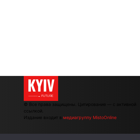
KYIV
———→ FUTURE
© Все права защищены. Цитирование — с активной
ссылкой.
Издание входит в
медиагруппу MistoOnline