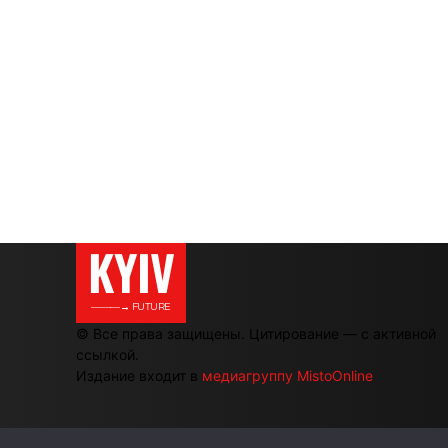
KYIV
———→ FUTURE
© Все права защищены. Цитирование — с активной
ссылкой.
Издание входит в
медиагруппу MistoOnline