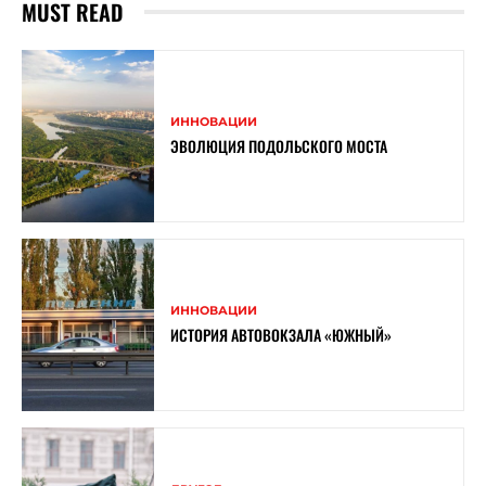
MUST READ
ИННОВАЦИИ
ЭВОЛЮЦИЯ ПОДОЛЬСКОГО МОСТА
ИННОВАЦИИ
ИСТОРИЯ АВТОВОКЗАЛА «ЮЖНЫЙ»