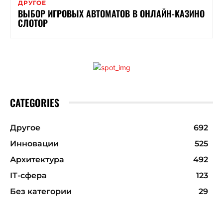
ДРУГОЕ
ВЫБОР ИГРОВЫХ АВТОМАТОВ В ОНЛАЙН-КАЗИНО
СЛОТОР
CATEGORIES
Другое
692
Инновации
525
Архитектура
492
ІТ-сфера
123
Без категории
29