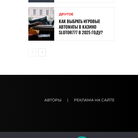
ДРУГОЕ
КАК ВЫБРАТЬ ИГРОВЫЕ
АВТОМАТЫ В КАЗИНО
SLOTOR777 В 2025 ГОДУ?
АВТОРЫ
|
РЕКЛАМА НА САЙТЕ