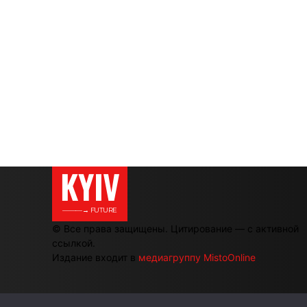
KYIV
———→ FUTURE
© Все права защищены. Цитирование — с активной
ссылкой.
Издание входит в
медиагруппу MistoOnline