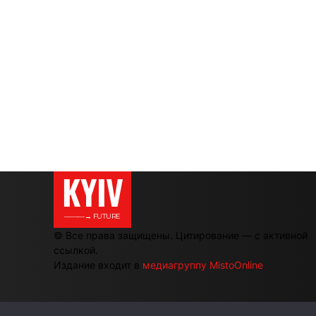
KYIV
———→ FUTURE
© Все права защищены. Цитирование — с активной
ссылкой.
Издание входит в
медиагруппу MistoOnline