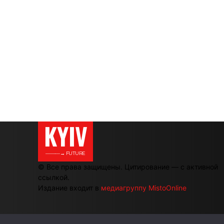
KYIV
———→ FUTURE
© Все права защищены. Цитирование — с активной
ссылкой.
Издание входит в
медиагруппу MistoOnline