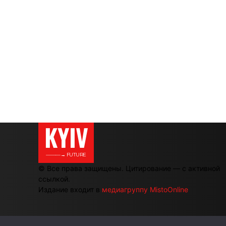
KYIV
———→ FUTURE
© Все права защищены. Цитирование — с активной
ссылкой.
Издание входит в
медиагруппу MistoOnline