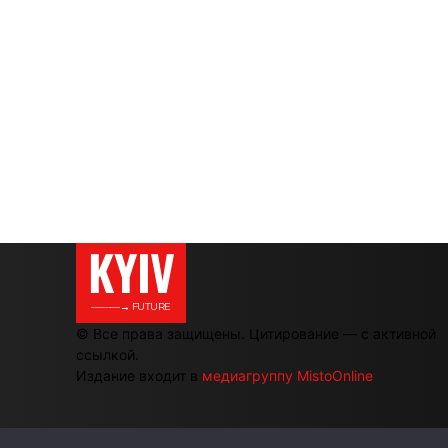
KYIV
———→ FUTURE
© Все права защищены. Цитирование — с активной
ссылкой.
Издание входит в
медиагруппу MistoOnline