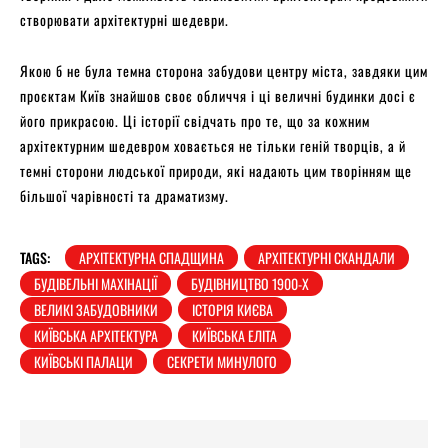
створювати архітектурні шедеври.
Якою б не була темна сторона забудови центру міста, завдяки цим
проєктам Київ знайшов своє обличчя і ці величні будинки досі є
його прикрасою. Ці історії свідчать про те, що за кожним
архітектурним шедевром ховається не тільки геній творців, а й
темні сторони людської природи, які надають цим творінням ще
більшої чарівності та драматизму.
TAGS:
АРХІТЕКТУРНА СПАДЩИНА
АРХІТЕКТУРНІ СКАНДАЛИ
БУДІВЕЛЬНІ МАХІНАЦІЇ
БУДІВНИЦТВО 1900-Х
ВЕЛИКІ ЗАБУДОВНИКИ
ІСТОРІЯ КИЄВА
КИЇВСЬКА АРХІТЕКТУРА
КИЇВСЬКА ЕЛІТА
КИЇВСЬКІ ПАЛАЦИ
СЕКРЕТИ МИНУЛОГО