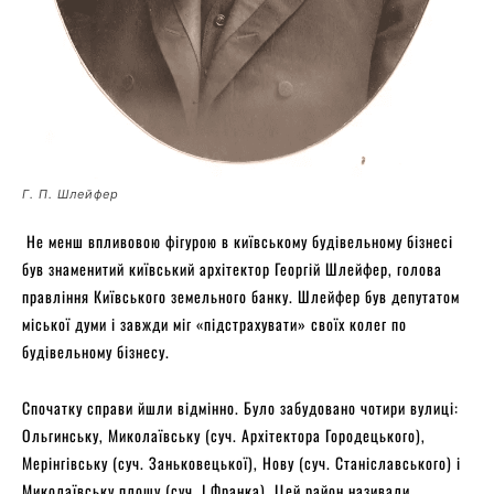
Г. П. Шлейфер
Не менш впливовою фігурою в київському будівельному бізнесі
був знаменитий київський архітектор Георгій Шлейфер, голова
правління Київського земельного банку. Шлейфер був депутатом
міської думи і завжди міг «підстрахувати» своїх колег по
будівельному бізнесу.
Спочатку справи йшли відмінно. Було забудовано чотири вулиці:
Ольгинську, Миколаївську (суч. Архітектора Городецького),
Мерінгівську (суч. Заньковецької), Нову (суч. Станіславського) і
Миколаївську площу (суч. І.Франка). Цей район називали