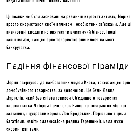
видали незабезпечені позики самі собі.
Ці позики не були засновані на реальній вартості активів, Мерінг
просто скористався своїм впливом і особистими зв’язками. Але ці
ризиковані кредити не врятували вмираючий бізнес. Гроші
закінчилися, і акціонерне товариство опинилося на межі
банкрутства.
Падіння фінансової піраміди
Мерінг звернувся до найбагатших людей Києва, також акціонерів
домобудівного товариства, за допомогою. Це були Давид
Марголін, який був співвласником Об’єднаного товариства
пароплавства Дніпром і очолював Київське товариство міської
залізниці, і цукровий король Лев Бродський. Порівняно з цими
багатіями, навіть славнозвісна родина Терещенків мала дуже
скромні капітали.