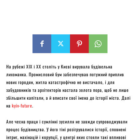
На рубежі XIX і XX століть у Києві вирувала будівельна
лихоманка. Промисловий бум забезпечував потужний приплив
нових городян, житла катастрофічно не вистачало, і для
забудовників та архітекторів настала золота пора, щоб не лише
збільшити капітали, а й вписати свої імена до історії міста. Далі
на
kyiv-future
.
Але чесна праця і сумлінні зусилля не завжди супроводжували
процес будівництва. У його тіні розігрувалися історії, сповнені
інтриг, махінацій і корупції, у центрі яких стояли такі впливові