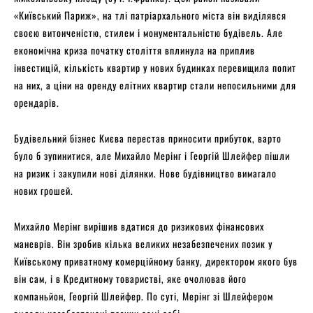
«Київський Париж», на тлі патріархального міста він виділявся
своєю витонченістю, стилем і монументальністю будівель. Але
економічна криза початку століття вплинула на приплив
інвестицій, кількість квартир у нових будинках перевищила попит
на них, а ціни на оренду елітних квартир стали непосильними для
орендарів.
Будівельний бізнес Києва перестав приносити прибуток, варто
було б зупинитися, але Михайло Мерінг і Георгій Шлейфер пішли
на ризик і закупили нові ділянки. Нове будівництво вимагало
нових грошей.
Михайло Мерінг вирішив вдатися до ризикових фінансових
маневрів. Він зробив кілька великих незабезпечених позик у
Київському приватному комерційному банку, директором якого був
він сам, і в Кредитному товаристві, яке очолював його
компаньйон, Георгій Шлейфер. По суті, Мерінг зі Шлейфером