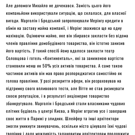
Але допомоги Михайло не дочекався. Замість цього його
компаньйони використували ситуацію, що склалася, для власної
вигоди. Марголін і Бродський запропонували Мерінгу кредити в
обмін на заставу майна компанії, і Мерінг зважився ще на одну
махінацію. Оцінюючи майно, яке він збирався закласти без відома
членів правління домобудівного товариства, він істотно занизив
його вартість. У такий спосіб йому вдалося закласти театр
Соловцова і готель «Континенталь», які за заниженою вартістю
становили менш як 50% усіх активів товариства. А саме такою
частиною активів він мав право розпоряджатися самостійно як
голова правління. У разі розкриття афери, він розраховував на
підтримку свого впливового тестя, але Вітте не став ризикувати
своєю репутацією, і в результаті акціонерне товариство
збанкрутувало. Марголін і Бродський стали власниками чудових
елітних будівель у центрі Києва, а Мерінг втратив усе і завершив
своє життя в Парижі у злиднях. Шлейфер та інші архітектори
змогли уникнути звинувачень, оскільки місто цінувало їхні чудові
творіння і дало можливість талановитим архітекторам продовжити