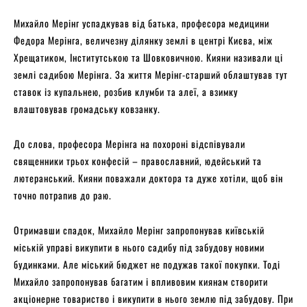
Михайло Мерінг успадкував від батька, професора медицини
Федора Мерінга, величезну ділянку землі в центрі Києва, між
Хрещатиком, Інститутською та Шовковичною. Кияни називали ці
землі садибою Мерінга. За життя Мерінг-старший облаштував тут
ставок із купальнею, розбив клумби та алеї, а взимку
влаштовував громадську ковзанку.
До слова, професора Мерінга на похороні відспівували
священники трьох конфесій – православний, юдейський та
лютеранський. Кияни поважали доктора та дуже хотіли, щоб він
точно потрапив до раю.
Отримавши спадок, Михайло Мерінг запропонував київській
міській управі викупити в нього садибу під забудову новими
будинками. Але міський бюджет не подужав такої покупки. Тоді
Михайло запропонував багатим і впливовим киянам створити
акціонерне товариство і викупити в нього землю під забудову. При