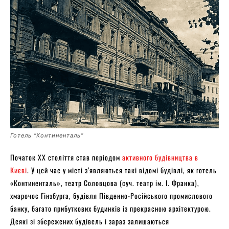
Готель “Континенталь”
Початок XX століття став періодом
активного будівництва в
Києві
. У цей час у місті з’являються такі відомі будівлі, як готель
«Континенталь», театр Соловцова (суч. театр ім. І. Франка),
хмарочос Гінзбурга, будівля Південно-Російського промислового
банку, багато прибуткових будинків із прекрасною архітектурою.
Деякі зі збережених будівель і зараз залишаються