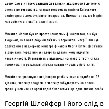
цьому сам він також залишився великим акціонером і до того ж
очолив це товариство, ставши головою правління Київського
акціонерного домобудівного товариства. Виходило так, що Мерінг
мав забудувати свої ж власні землі.
Михайло Мерінг був не просто грамотним фінансистом, він був
людиною, яка мала родинні зв’язки з верхівкою імперії, він був
одруженим з падчеркою міністра фінансів Сергія Вітте. Ці зв’язки
відкривали перед ним усі двері та давали йому відчуття
невразливості. Впевненість у підтримці могутнього тестя стала
помилкою, і в результаті зіграла фатальну роль у його житті.
Михайло запропонував акціонерам розбити землю садиби на 27
ділянок, частину продати, а частину забудовувати на власні
гроші. У цей час на арені подій з’являється ще одна значна особа.
Георгій Шлейфер і його слід в