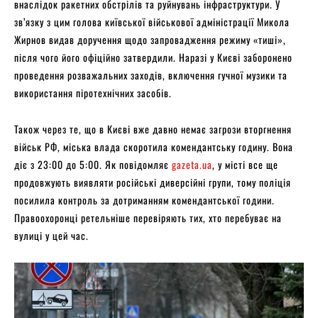
внаслідок ракетних обстрілів та руйнувань інфраструктури. У
зв’язку з цим голова київської військової адміністрації Микола
Жирнов видав доручення щодо запровадження режиму «тиші»,
після чого його офіційно затвердили. Наразі у Києві заборонено
проведення розважальних заходів, включення гучної музики та
використання піротехнічних засобів.
Також через те, що в Києві вже давно немає загрози вторгнення
військ РФ, міська влада скоротила комендантську годину. Вона
діє з 23:00 до 5:00. Як повідомляє
gazeta.ua
, у місті все ще
продовжують виявляти російські диверсійні групи, тому поліція
посилила контроль за дотриманням комендантської години.
Правоохоронці ретельніше перевіряють тих, хто перебуває на
вулиці у цей час.