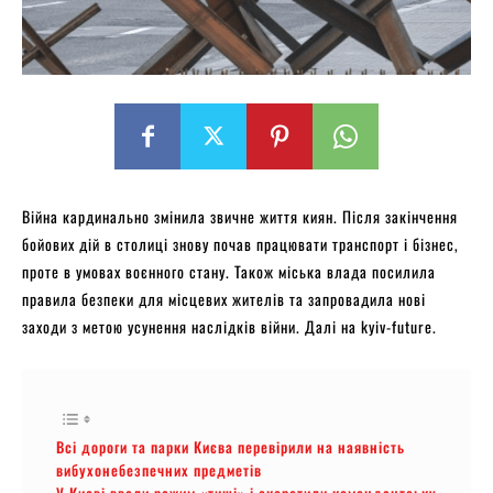
Війна кардинально змінила звичне життя киян. Після закінчення
бойових дій в столиці знову почав працювати транспорт і бізнес,
проте в умовах воєнного стану. Також міська влада посилила
правила безпеки для місцевих жителів та запровадила нові
заходи з метою усунення наслідків війни. Далі на kyiv-future.
Всі дороги та парки Києва перевірили на наявність
вибухонебезпечних предметів
У Києві ввели режим «тиші» і скоротили комендантську