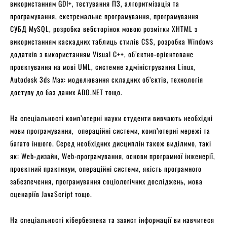
використанням GDI+, тестування ПЗ, алгоритмізація та
програмування, екстремальне програмування, програмування
СУБД MySQL, розробка вебсторінок мовою розмітки XHTML з
використанням каскадних таблиць стилів CSS, розробка Windows
додатків з використанням Visual C++, об’єктно-орієнтоване
проєктування на мові UML, системне адміністрування Linux,
Autodesk 3ds Max: моделювання складних об’єктів, технологія
доступу до баз даних ADO.NET тощо.
На спеціальності комп’ютерні науки студенти вивчають необхідні
мови програмування, операційні системи, комп’ютерні мережі та
багато іншого. Серед необхідних дисциплін також виділимо, такі
як: Web-дизайн, Web-програмування, основи програмної інженерії,
проєктний практикум, операційні системи, якість програмного
забезпечення, програмування соціологічних досліджень, мова
сценаріїв JavaScript тощо.
На спеціальності кібербезпека та захист інформації ви навчитеся