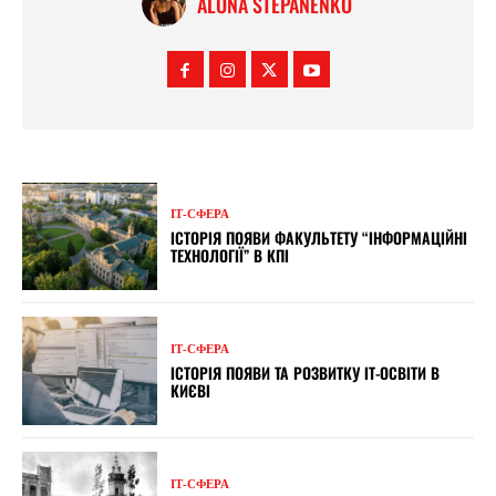
ALONA STEPANENKO
ІТ-СФЕРА
ІСТОРІЯ ПОЯВИ ФАКУЛЬТЕТУ “ІНФОРМАЦІЙНІ
ТЕХНОЛОГІЇ” В КПІ
ІТ-СФЕРА
ІСТОРІЯ ПОЯВИ ТА РОЗВИТКУ ІТ-ОСВІТИ В
КИЄВІ
ІТ-СФЕРА