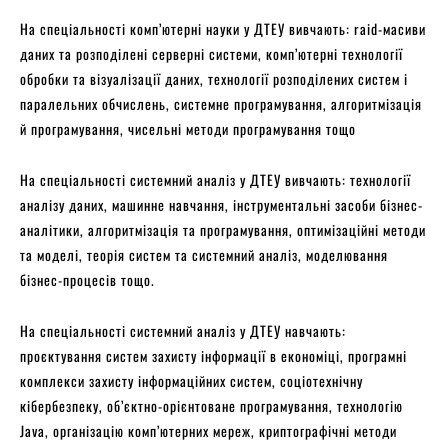
На спеціальності комп’ютерні науки у ДТЕУ вивчають: raid-масиви
даних та розподілені серверні системи, комп’ютерні технології
обробки та візуалізації даних, технології розподілених систем і
паралельних обчислень, системне програмування, алгоритмізація
й програмування, чисельні методи програмування тощо
На спеціальності системний аналіз у ДТЕУ вивчають: технології
аналізу даних, машинне навчання, інструментальні засоби бізнес-
аналітики, алгоритмізація та програмування, оптимізаційні методи
та моделі, теорія систем та системний аналіз, моделювання
бізнес-процесів тощо.
На спеціальності системний аналіз у ДТЕУ навчають:
проєктування систем захисту інформації в економіці, програмні
комплекси захисту інформаційних систем, соціотехнічну
кібербезпеку, об’єктно-орієнтоване програмування, технологію
Java, організацію комп’ютерних мереж, криптографічні методи