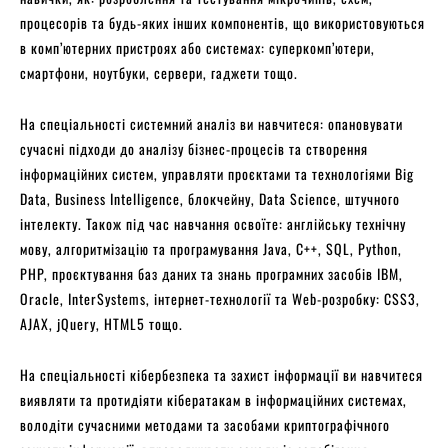
процесорів та будь-яких інших компонентів, що використовуються
в комп’ютерних пристроях або системах: суперкомп’ютери,
смартфони, ноутбуки, сервери, гаджети тощо.
На спеціальності системний аналіз ви навчитеся: опановувати
сучасні підходи до аналізу бізнес-процесів та створення
інформаційних систем, управляти проєктами та технологіями Big
Data, Business Intelligence, блокчейну, Data Science, штучного
інтелекту. Також під час навчання освоїте: англійську технічну
мову, алгоритмізацію та програмування Java, C++, SQL, Python,
PHP, проєктування баз даних та знань програмних засобів IBM,
Oracle, InterSystems, інтернет-технології та Web-розробку: CSS3,
AJAX, jQuery, HTML5 тощо.
На спеціальності кібербезпека та захист інформації ви навчитеся
виявляти та протидіяти кібератакам в інформаційних системах,
володіти сучасними методами та засобами криптографічного