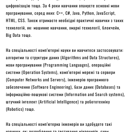
цифровізацію тощо. За 4 роки навчання опануєте основні мови
програмування, серед яких: С++, С#, Java, Python, JavaScript,
HTML, CSS. Також отримаєте необхідні практичні навички з таких
технологій, як: машинне навчання, хмарні технології, блокчейн,
Big Data тощо.
На спеціальності комп’ютерні науки ви навчитеся застосовувати:
алгоритми та структури даних (Algorithms and Data Structures),
мови програмування (Programming Languages), операційні
системи (Operation Systems), комп’ютерні мережі та сервери
(Computer Networks and Servers), інженерію програмного
забезпечення (Software Engineering), бази даних (Databases) та
інформаційно-пошукові системи (Information and Search systems),
штучний інтелект (Artificial Intelligence) та робототехніку
(Robotics) тощо.
На спеціальності комп’ютерна інженерія ви здобудете такі
навички, як: розроблення та тестування мікрочипів, схем,