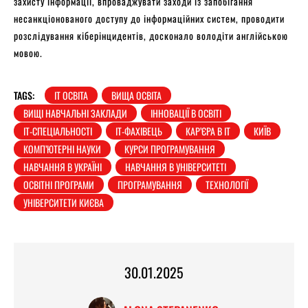
захисту інформації, впроваджувати заходи із запобігання
несанкціонованого доступу до інформаційних систем, проводити
розслідування кіберінцидентів, досконало володіти англійською
мовою.
TAGS:
IT ОСВІТА
ВИЩА ОСВІТА
ВИЩІ НАВЧАЛЬНІ ЗАКЛАДИ
ІННОВАЦІЇ В ОСВІТІ
ІТ-СПЕЦІАЛЬНОСТІ
ІТ-ФАХІВЕЦЬ
КАР’ЄРА В ІТ
КИЇВ
КОМП’ЮТЕРНІ НАУКИ
КУРСИ ПРОГРАМУВАННЯ
НАВЧАННЯ В УКРАЇНІ
НАВЧАННЯ В УНІВЕРСИТЕТІ
ОСВІТНІ ПРОГРАМИ
ПРОГРАМУВАННЯ
ТЕХНОЛОГІЇ
УНІВЕРСИТЕТИ КИЄВА
30.01.2025