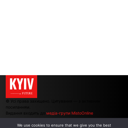
KYIV
———→ FUTURE
© Усі права захищено. Цитування — з активним
посиланням.
Видання входить до
медіа-групи MistoOnline
We use cookies to ensure that we give you the best