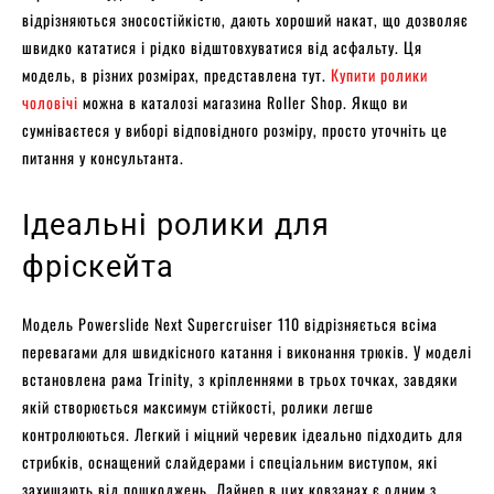
відрізняються зносостійкістю, дають хороший накат, що дозволяє
швидко кататися і рідко відштовхуватися від асфальту. Ця
модель, в різних розмірах, представлена ​​тут.
Купити ролики
чоловічі
можна в каталозі магазина Roller Shop. Якщо ви
сумніваєтеся у виборі відповідного розміру, просто уточніть це
питання у консультанта.
Ідеальні ролики для
фріскейта
Модель Powerslide Next Supercruiser 110 відрізняється всіма
перевагами для швидкісного катання і виконання трюків. У моделі
встановлена ​​рама Trinity, з кріпленнями в трьох точках, завдяки
якій створюється максимум стійкості, ролики легше
контролюються. Легкий і міцний черевик ідеально підходить для
стрибків, оснащений слайдерами і спеціальним виступом, які
захищають від пошкоджень. Лайнер в цих ковзанах є одним з