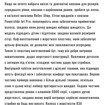
Якщо ви хочете вибрати якісні та довговічні ковзани для ролерів
середнього рівня, ковзани з карбоновою рамою, зробити це легко,
в каталозі магазина Roller Shop. Хітом продажів є ковзани
Powerslide Jet Pro, популярність яких забезпечили прийнятніші
колеса, завдяки яким ролер швидко набирає швидкість. Ця
модель підходить дітям і підліткам, завдяки великій розмірній
сітці. Каф виготовлений з жорсткого пластика, який забезпечує
щільну фіксацію, не дозволяє нозі завалюватися усередину.
Також із пластику виготовлений бут, тому він добре витримує
навантаження, додає жорсткості конструкції. Важливою деталлю
є антишок під п’ятою, згладжує частина удару при стрибках.
Внутрішній чобіток виготовлений з щільної тканини, яка підвищує
якість фіксації ноги і забезпечує комфорт при покатушках. Верхня
частина лайнера виконана з більш щільної тканини, оскільки
саме в цьому місці лайнер протирається швидше. Ходова частина
представлена ​​рамою з алюмінію 6000 серії, з одного дугою
жорсткості, завдяки якому виріб витримує серйозні навантаження,
стрибки на будь-яку висоту. Колеса з жорсткістю 83А