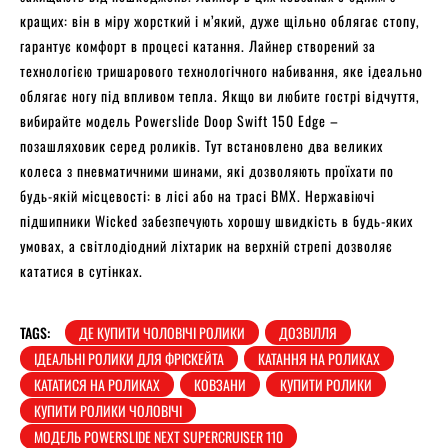
кращих: він в міру жорсткий і м’який, дуже щільно облягає стопу,
гарантує комфорт в процесі катання. Лайнер створений за
технологією тришарового технологічного набивання, яке ідеально
облягає ногу під впливом тепла. Якщо ви любите гострі відчуття,
вибирайте модель Powerslide Doop Swift 150 Edge –
позашляховик серед роликів. Тут встановлено два великих
колеса з пневматичними шинами, які дозволяють проїхати по
будь-якій місцевості: в лісі або на трасі BMX. Нержавіючі
підшипники Wicked забезпечують хорошу швидкість в будь-яких
умовах, а світлодіодний ліхтарик на верхній стрепі дозволяє
кататися в сутінках.
TAGS:
ДЕ КУПИТИ ЧОЛОВІЧІ РОЛИКИ
ДОЗВІЛЛЯ
ІДЕАЛЬНІ РОЛИКИ ДЛЯ ФРІСКЕЙТА
КАТАННЯ НА РОЛИКАХ
КАТАТИСЯ НА РОЛИКАХ
КОВЗАНИ
КУПИТИ РОЛИКИ
КУПИТИ РОЛИКИ ЧОЛОВІЧІ
МОДЕЛЬ POWERSLIDE NEXT SUPERCRUISER 110