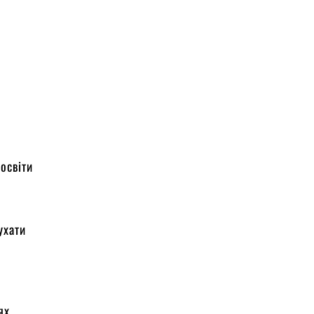
освіти
ухати
ях,