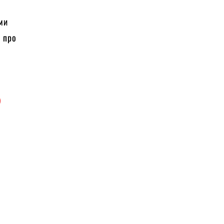
іми
ю про