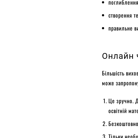
поглиблення
створення т
правильне в
Онлайн 
Більшість вихо
може запропону
Це зручно. Д
освітній мат
Безкоштовно.
Тільки необх