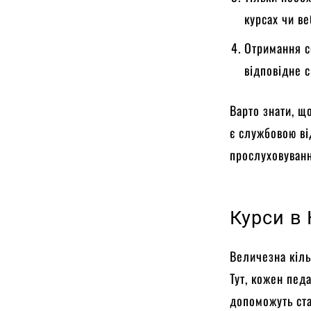
курсах чи ве
Отримання с
відповідне с
Варто знати, щ
є службовою ві
прослуховуванн
Курси в 
Величезна кільк
Тут, кожен педа
допоможуть ста