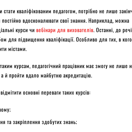
и стати кваліфікованим педагогом, потрібно не лише закін
 й постійно вдосконалювати свої знання. Наприклад, можна
іальні курси чи
вебінари для вихователів
. Останні, до реч
ом для підвищення кваліфікації. Особливо для тих, в ког
ити містами.
 таким курсам, педагогічний працівник має змогу не лише 
 а й пройти вдало майбутню акредитацію.
відмітити основні переваги таких курсів:
вому;
ня та закріплення здобутих знань;