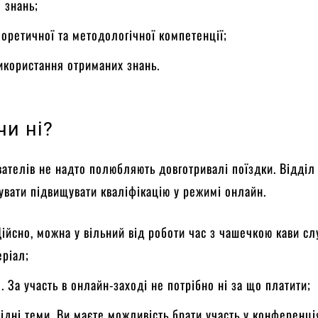
 знань;
еоретичної та методологічної компетенції;
икористання отриманих знань.
чи ні?
вателів не надто полюбляють довготривалі поїздки. Відділ 
вати підвищувати кваліфікацію у режимі онлайн.
ійсно, можна у вільний від роботи час з чашечкою кави сл
еріал;
 За участь в онлайн-заході не потрібно ні за що платити;
ідні теми. Ви маєте можливість брати участь у конференці