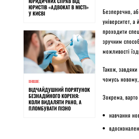
ЮРИДИЧНИХ СПРАВ ВІД
ЮРИСТІВ «АДВОКАТ В МІСТІ»
Безперечно, аб
У КИЄВІ
університет, а
проходити спец
зручним способ
можливості їзд
Також, завдяки
чомусь новому,
ІНШЕ
ВІДЧАЙДУШНИЙ ПОРЯТУНОК
БЕЗНАДІЙНОГО КОРЕНЯ:
Зокрема, варто 
КОЛИ ВИДАЛЯТИ РАНО, А
ПЛОМБУВАТИ ПІЗНО
навчання но
вдосконален