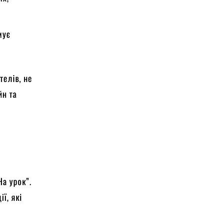
мує
телів, не
йн та
На урок”.
ї, які