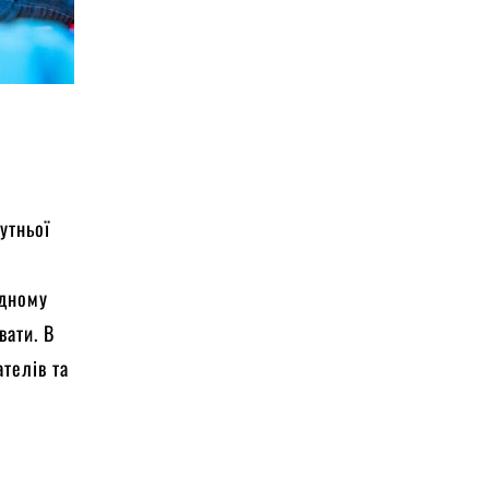
утньої
ідному
вати. В
ателів та