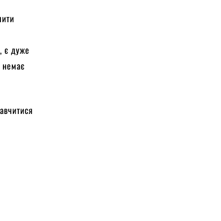
чити
і, є дуже
о немає
навчитися