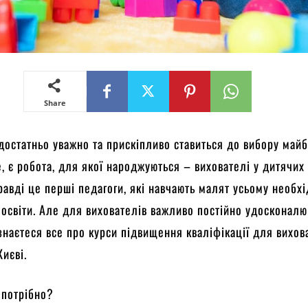
Share
остатньо уважно та прискіпливо ставиться до вибору майб
е, є робота, для якої народжуються – вихователі у дитячих
равді це перші педагоги, які навчають малят усьому необх
освіти. Але для вихователів важливо постійно удосконалю
ізнаєтеся все про курси підвищення кваліфікації для вихов
Києві.
 потрібно?