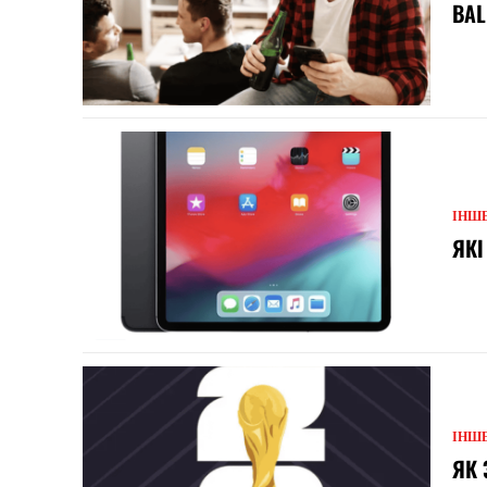
BAL
ІНШ
ЯКІ
ІНШ
ЯК 