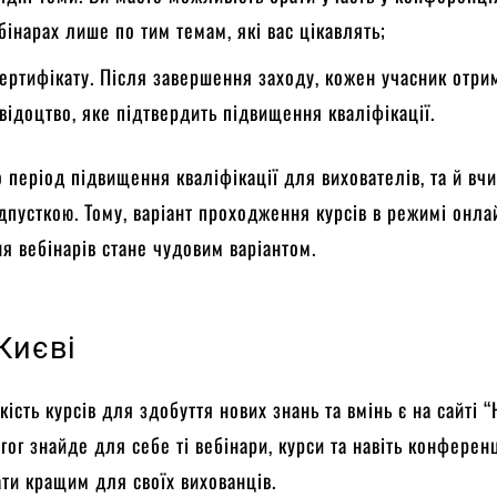
бінарах лише по тим темам, які вас цікавлять;
ертифікату. Після завершення заходу, кожен учасник отри
відоцтво, яке підтвердить підвищення кваліфікації.
о період підвищення кваліфікації для вихователів, та й вчи
дпусткою. Тому, варіант проходження курсів в режимі онла
я вебінарів стане чудовим варіантом.
Києві
ість курсів для здобуття нових знань та вмінь є на сайті “
гог знайде для себе ті вебінари, курси та навіть конференці
ти кращим для своїх вихованців.