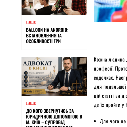
ІНШЕ
BALLOON НА ANDROID:
ВСТАНОВЛЕННЯ ТА
ОСОБЛИВОСТІ ГРИ
Кожна людина д
професії. Прот
садочках. Насп
для подальшої 
цій статті ви д
де їх пройти у 
ІНШЕ
ДО КОГО ЗВЕРНУТИСЬ ЗА
ЮРИДИЧНОЮ ДОПОМОГОЮ В
Для чого це
М. КИЇВ – СУПРОВІД