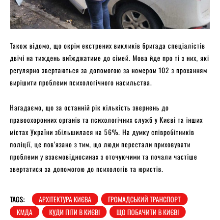
Також відомо, що окрім екстрених викликів бригада спеціалістів
двічі на тиждень виїжджатиме до сімей. Мова йде про ті з них, які
регулярно звертаються за допомогою за номером 102 з проханням
вирішити проблеми психологічного насильства.
Нагадаємо, що за останній рік кількість звернень до
правоохоронних органів та психологічних служб у Києві та інших
містах України збільшилася на 56%. На думку співробітників
поліції, це пов’язано з тим, що люди перестали приховувати
проблеми у взаємовідносинах з оточуючими та почали частіше
звертатися за допомогою до психологів та юристів.
TAGS:
АРХІТЕКТУРА КИЄВА
ГРОМАДСЬКИЙ ТРАНСПОРТ
КМДА
КУДИ ПІТИ В КИЄВІ
ЩО ПОБАЧИТИ В КИЄВІ