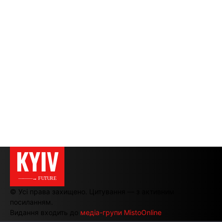
KYIV
———→ FUTURE
© Усі права захищено. Цитування — з активним
посиланням.
Видання входить до
медіа-групи MistoOnline