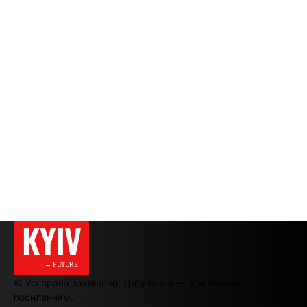
KYIV
———→ FUTURE
© Усі права захищено. Цитування — з активним
посиланням.