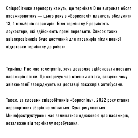
Співробітники аеропорту кажуть, що термінал D не витримає обсяг
пасажиропотоку — цього року в «Борисполі» планують обслужити
13, 1 мільйонів пасажирів. Біля терміналу F розмістять
лоукостери, які здійснюють прямі перельоти. Список таких
авіаперевізників буде доступний для пасажирів після повної
підготовки терміналу до роботи.
Термінал F не має телетрапів, хоча дозволяє здійснювати посадку
пасажирів пішки. Це скорочує час стоянки літака, завдяки чому
авіакомпанії заощаджують на доставці пасажирів автобусами.
Також, за словами співробітників «Бориспіль», 2022 року ставка
аеропортових зборів не зміниться. Сума регулюється
Мінінфраструктурою і має залишатися однаковою для пасажирів,
незалежно від терміналу перебування.