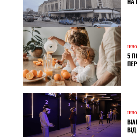
НА 
ІННО
5 П
ПЕР
ІННО
ВІА
ВІД