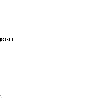
роектів;
г.
.