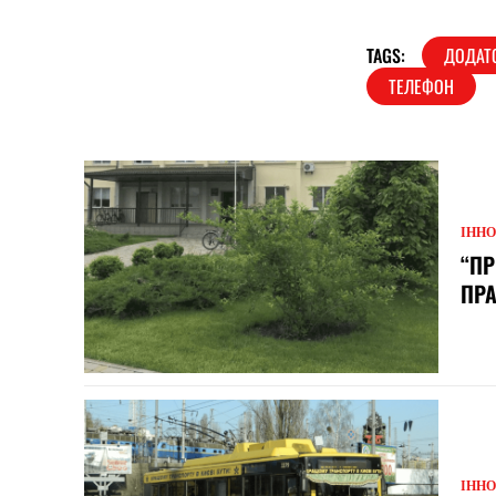
TAGS:
ДОДАТ
ТЕЛЕФОН
ІННО
“ПР
ПРА
ІННО