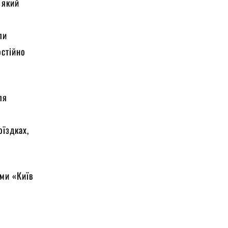
 який
ли
остійно
ля
оїздках,
ми «Київ