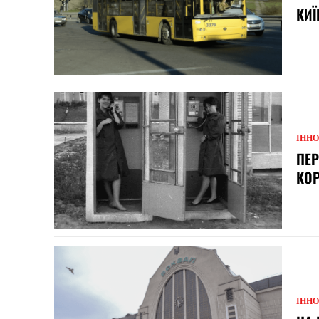
КИЇ
ІННО
ПЕР
КО
ІННО