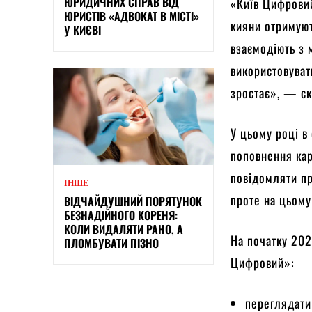
ЮРИДИЧНИХ СПРАВ ВІД
«Київ Цифровий
ЮРИСТІВ «АДВОКАТ В МІСТІ»
кияни отримуют
У КИЄВІ
взаємодіють з 
використовуват
зростає», — ск
У цьому році в
поповнення кар
повідомляти пр
ІНШЕ
проте на цьому
ВІДЧАЙДУШНИЙ ПОРЯТУНОК
БЕЗНАДІЙНОГО КОРЕНЯ:
КОЛИ ВИДАЛЯТИ РАНО, А
На початку 202
ПЛОМБУВАТИ ПІЗНО
Цифровий»:
переглядати