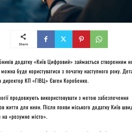
Share
бників додатку «Київ Цифровий» займається створенням н
 можна буде користуватися з початку наступного року. Де
в директор КП «ГІВЦ» Євген Коробенко.
огії продовжують використовувати з метою забезпечення
в життя для киян. Після появи міського додатку Київ шви
 на «розумне місто».