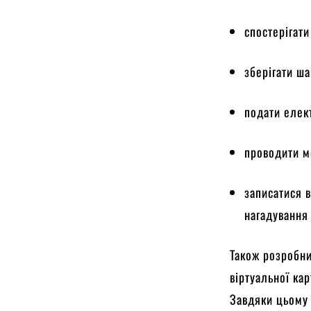
спостерігати
зберігати ша
подати елек
проводити мо
записатися 
нагадування 
Також розробни
віртуальної ка
Завдяки цьому 