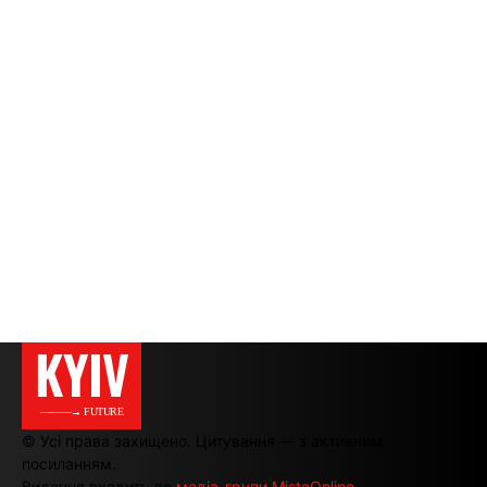
KYIV
———→ FUTURE
© Усі права захищено. Цитування — з активним
посиланням.
Видання входить до
медіа-групи MistoOnline