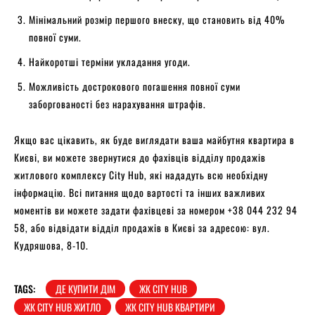
Мінімальний розмір першого внеску, що становить від 40%
повної суми.
Найкоротші терміни укладання угоди.
Можливість дострокового погашення повної суми
заборгованості без нарахування штрафів.
Якщо вас цікавить, як буде виглядати ваша майбутня квартира в
Києві, ви можете звернутися до фахівців відділу продажів
житлового комплексу City Hub, які нададуть всю необхідну
інформацію. Всі питання щодо вартості та інших важливих
моментів ви можете задати фахівцеві за номером +38 044 232 94
58, або відвідати відділ продажів в Києві за адресою: вул.
Кудряшова, 8-10.
TAGS:
ДЕ КУПИТИ ДІМ
ЖК CITY HUB
ЖК CITY HUB ЖИТЛО
ЖК CITY HUB КВАРТИРИ