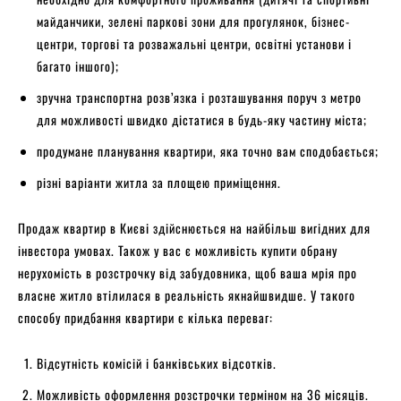
майданчики, зелені паркові зони для прогулянок, бізнес-
центри, торгові та розважальні центри, освітні установи і
багато іншого);
зручна транспортна розв’язка і розташування поруч з метро
для можливості швидко дістатися в будь-яку частину міста;
продумане планування квартири, яка точно вам сподобається;
різні варіанти житла за площею приміщення.
Продаж квартир в Києві здійснюється на найбільш вигідних для
інвестора умовах. Також у вас є можливість купити обрану
нерухомість в розстрочку від забудовника, щоб ваша мрія про
власне житло втілилася в реальність якнайшвидше. У такого
способу придбання квартири є кілька переваг:
Відсутність комісій і банківських відсотків.
Можливість оформлення розстрочки терміном на 36 місяців.