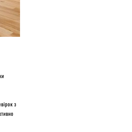
ки
вірок з
ктивно