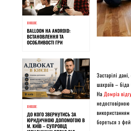
ІНШЕ
BALLOON НА ANDROID:
ВСТАНОВЛЕННЯ ТА
ОСОБЛИВОСТІ ГРИ
Застарілі дані
шахраїв – біда
На
Домріа відг
недостовірною 
ІНШЕ
використанням 
ДО КОГО ЗВЕРНУТИСЬ ЗА
ЮРИДИЧНОЮ ДОПОМОГОЮ В
бореться з фей
М. КИЇВ – СУПРОВІД