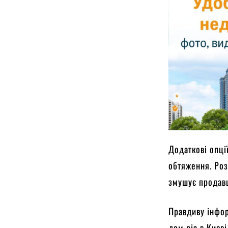
Додаткові опці
обтяження. Роз
змушує продавц
Правдиву інфор
дом ріа в Києві