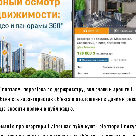
ї порталу: перевірка по держреєстру, включаючи арешти і
біжність характеристик об’єкта в оголошенні з даними реє
ів вносити правки в публікацію.
мацію про квартири і ділянках публікують ріелтори і покуп
 відгуки покупців, що побували на об’єктах, описують відд