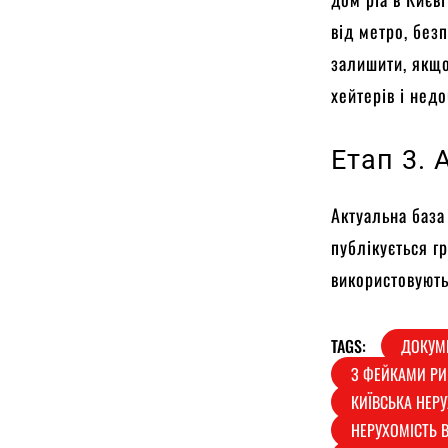
від метро, ​​бе
залишити, якщо
хейтерів і нед
Етап 3. 
Актуальна база
публікується гр
використовують
TAGS:
ДОКУМ
З ФЕЙКАМИ РИ
КИЇВСЬКА НЕР
НЕРУХОМІСТЬ В