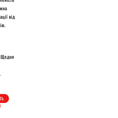
ожна
ації від
ію.
. Щодня
і
.
ТЬ