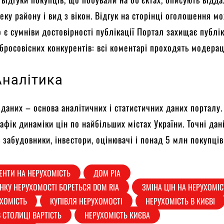
зпеку району і вид з вікон. Відгук на сторінці оголошення м
 є сумніви достовірності публікації Портал захищає публік
обросовісних конкурентів: всі коментарі проходять модерац
Аналітика
 даних – основа аналітичних і статистичних даних порталу
афік динаміки цін по найбільших містах України. Точні дан
 забудовники, інвестори, оцінювачі і понад 5 млн покупців
ЕНТИ НА НЕРУХОМІСТЬ
ДОМ РІА
НКУ НЕРУХОМОСТІ БОРЕТЬСЯ DOM RIA
ЗМІНА ЦІН НА НЕРУХОМІС
УХОМІСТЬ
КУПІВЛЯ НЕРУХОМОСТІ
НЕРУХОМІСТЬ В КИЄВІ
 СТОЛИЦІ ВАРТІСТЬ
НЕРУХОМІСТЬ КИЄВА