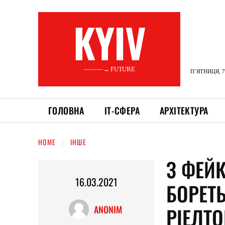
KYIV
———→ FUTURE
П’ЯТНИЦЯ, 7
ГОЛОВНА
ІТ-СФЕРА
АРХІТЕКТУРА
HOME
ІНШЕ
З ФЕЙ
16.03.2021
БОРЕТЬ
РІЕЛТО
ANONIM