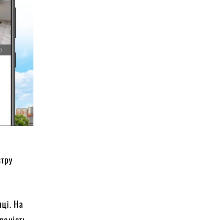
стру
ці. На
аленість