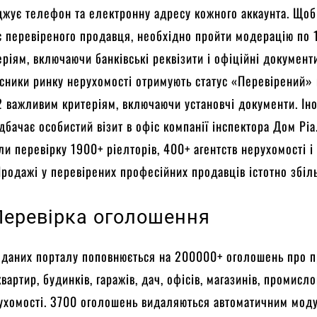
джує телефон та електронну адресу кожного аккаунта. Щоб
с перевіреного продавця, необхідно пройти модерацію по 
ріям, включаючи банківські реквізити і офіційні документ
сники ринку нерухомості отримують статус «Перевірений» 
2 важливим критеріям, включаючи установчі документи. Ін
дбачає особистий візит в офіс компанії інспектора Дом Ріа
и перевірку 1900+ ріелторів, 400+ агентств нерухомості і
Продажі у перевірених професійних продавців істотно збіл
 Перевірка оголошення
 даних порталу поповнюється на 200000+ оголошень про п
вартир, будинків, гаражів, дач, офісів, магазинів, промисло
ухомості. 3700 оголошень видаляються автоматичним мод