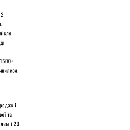
12
и.
після
оді
.
 1500+
ьшилися.
родаж і
вої та
улем і 20