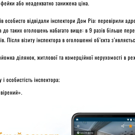
фейки або неадекватно занижена ціна.
ів особисто відвідали інспектори Дом Ріа: перевірили адре
а до таких оголошень набагато вище: в 9 разів більше пере
ів. Після візиту інспектора в оголошенні об’єкта з’являєть
зйомка ділянок, житлової та комерційної нерухомості в ре
у і особистість інспектора;
евірений».