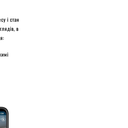
су і стан
глядів, в
ся:
жимі