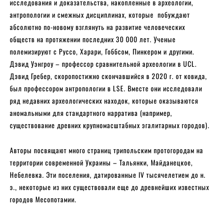
исследования и доказательства, накопленные в археологии,
антропологии и смежных дисциплинах, которые побуждают
абсолютно по-новому взглянуть на развитие человеческих
обществ на протяжении последних 30 000 лет. Ученые
полемизируют с Руссо, Харари, Гоббсом, Пинкером и другими.
Дэвид Уэнгроу – профессор сравнительной археологии в UCL.
Дэвид Гребер, скоропостижно скончавшийся в 2020 г. от ковида,
был профессором антропологии в LSE. Вместе они исследовали
ряд недавних археологических находок, которые оказываются
аномальными для стандартного нарратива (например,
существование древних крупномасштабных эгалитарных городов).
Авторы посвящают много страниц трипольским протогородам на
территории современной Украины – Тальянки, Майданецкое,
Небелевка. Эти поселения, датированные IV тысячелетием до н.
э., некоторые из них существовали еще до древнейших известных
городов Месопотамии.