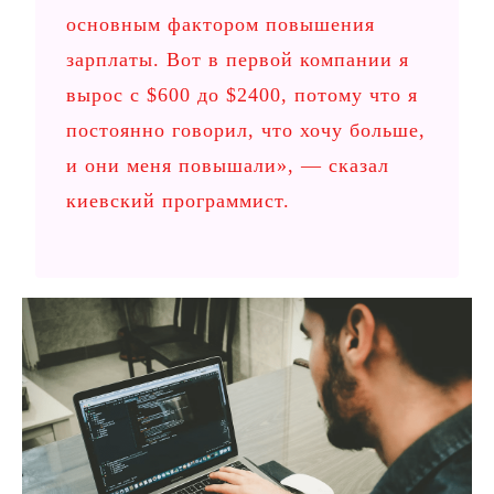
основным фактором повышения
зарплаты. Вот в первой компании я
вырос с $600 до $2400, потому что я
постоянно говорил, что хочу больше,
и они меня повышали», — сказал
киевский программист.