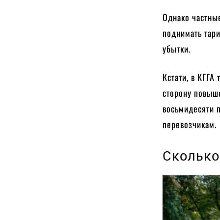
Однако частные
поднимать тари
убытки.
Кстати, в КГГА
сторону повыше
восьмидесяти 
перевозчикам.
Сколько