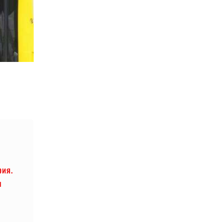
рия.
ы