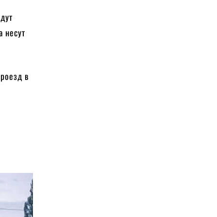
удут
а несут
проезд в