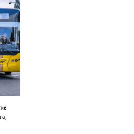
гие
фы,