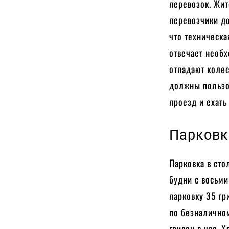
перевозок. Жит
перевозчики д
что техническа
отвечает необ
отпадают колес
должны пользо
проезд и ехать
Парковк
Парковка в сто
будни с восьми
парковку 35 гр
по безналичном
гривен в час. 