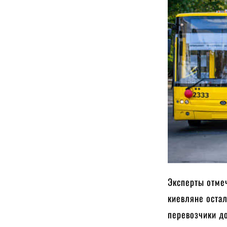
Эксперты отмеч
киевляне остал
перевозчики д