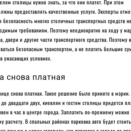
елям столицы нужно знать, за что они платят. При этом
олжны предоставлять качественные услуги. Эксперты отме
я безопасность многих столичных транспортных средств н
ходимым требованиям. Поэтому неоднократно на ходу у ма
а, двери и другие части транспортного средства. Поэтому 
ваться безопасным транспортом, а не платить большие су
 в ужасающих условиях.
а снова платная
лице снова платная. Такое решение было принято в мэрии.
 до двадцати двух, киевлян и гостям столицы придется пл
ивен в час в центре города. Заплатить по-прежнему можно
у расчету. В спальных районах парковка авто будет стоить
Хотя раньше в мэрии говорили, что парковая в городе во вр