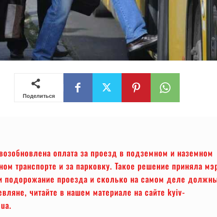
Поделиться
возобновлена оплата за проезд в подземном и наземном
ом транспорте и за парковку. Такое решение приняла мэ
и подорожание проезда и сколько на самом деле должн
евляне, читайте в нашем материале на сайте kyiv-
.ua.