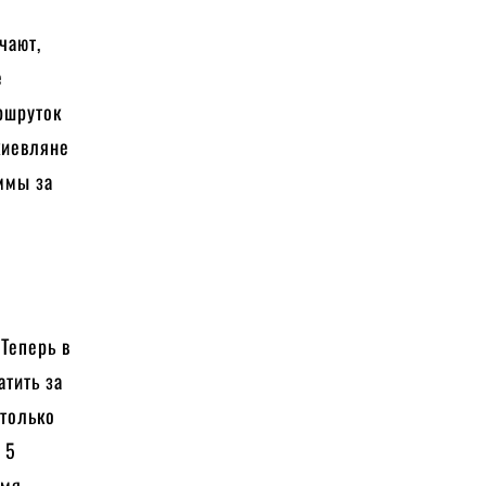
чают,
е
ршруток
киевляне
ммы за
 Теперь в
атить за
 только
 5
емя