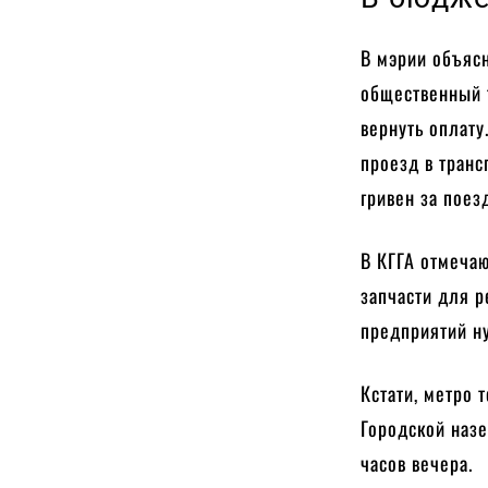
В мэрии объясн
общественный 
вернуть оплату
проезд в транс
гривен за поез
В КГГА отмечаю
запчасти для р
предприятий ну
Кстати, метро 
Городской наз
часов вечера.