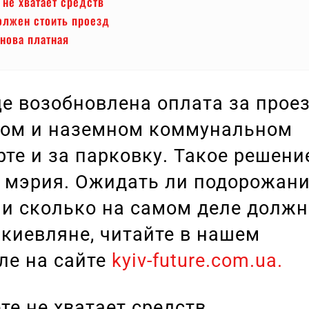
не хватает средств
олжен стоить проезд
нова платная
це возобновлена оплата за проез
ом и наземном коммунальном
рте и за парковку. Такое решени
 мэрия. Ожидать ли подорожан
 и сколько на самом деле долж
 киевляне, читайте в нашем
ле на сайте
kyiv-future.com.ua.
те не хватает средств