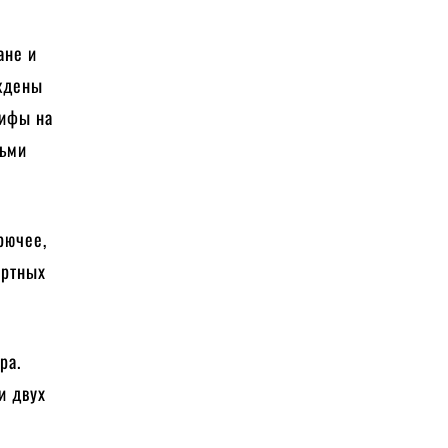
ане и
уждены
рифы на
сьми
рючее,
ортных
ра.
и двух