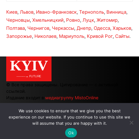
Киев
,
Львов
,
Ивано-Франковск
,
Тернополь
,
Винница
,
Черновцы
,
Хмельницкий
,
Ровно
,
Луцк
,
Житомир
,
Полтава
,
Чернигов
,
Черкассы
,
Днепр
,
Одесса
,
Харьков
,
Запорожье
,
Николаев
,
Мариуполь
,
Кривой Рог
,
Сайты
.
KYIV
———→ FUTURE
© Все права защищены. Цитирование — с активной
ссылкой.
Издание входит в
медиагруппу MistoOnline
We use cookies to ensure that we give you the best
experience on our website. If you continue to use this site we
АВТОРЫ
|
РЕКЛАМА НА САЙТЕ
will assume that you are happy with it.
Ok
.
.
.