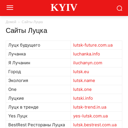
KYIV
Домой
Сайты Луцка
Сайты Луцка
Луцк будущего
lutsk-future.com.ua
Лучанка
luchanka.info
Я Лучанин
iluchanyn.com
Город
lutsk.eu
Экология
lutsk.name
One
lutsk.one
Луцкие
lutski.info
Луцк в тренде
lutsk-trend.in.ua
Yes Луцк
yes-lutsk.com.ua
BestRest Рестораны Луцка
lutsk.bestrest.com.ua