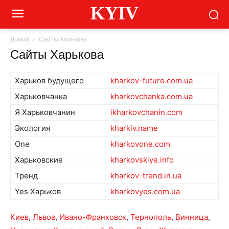
KYIV
Домой
Сайты Харькова
Сайты Харькова
Харьков будущего
kharkov-future.com.ua
Харьковчанка
kharkovchanka.com.ua
Я Харьковчанин
ikharkovchanin.com
Экология
kharkiv.name
One
kharkovone.com
Харьковские
kharkovskiye.info
Тренд
kharkov-trend.in.ua
Yes Харьков
kharkovyes.com.ua
Киев
,
Львов
,
Ивано-Франковск
,
Тернополь
,
Винница
,