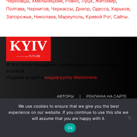
Черновцы
,
Хмельницкий
,
Ровно
,
Луцк
,
Житомир
,
Полтава
,
Чернигов
,
Черкассы
,
Днепр
,
Одесса
,
Харьков
,
Запорожье
,
Николаев
,
Мариуполь
,
Кривой Рог
,
Сайты
.
KYIV
———→ FUTURE
© Все права защищены. Цитирование — с активной
ссылкой.
Издание входит в
медиагруппу MistoOnline
АВТОРЫ
|
РЕКЛАМА НА САЙТЕ
We use cookies to ensure that we give you the best
experience on our website. If you continue to use this site we
.
.
.
will assume that you are happy with it.
Ok