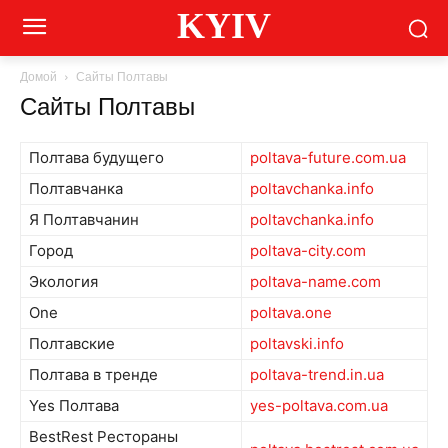
KYIV
Домой
Сайты Полтавы
Сайты Полтавы
Полтава будущего
poltava-future.com.ua
Полтавчанка
poltavchanka.info
Я Полтавчанин
poltavchanka.info
Город
poltava-city.com
Экология
poltava-name.com
One
poltava.one
Полтавские
poltavski.info
Полтава в тренде
poltava-trend.in.ua
Yes Полтава
yes-poltava.com.ua
BestRest Рестораны