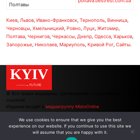
poltava.bestrest.com.ua
Полтавы
Киев
,
Львов
,
Ивано-Франковск
,
Тернополь
,
Винница
,
Черновцы
,
Хмельницкий
,
Ровно
,
Луцк
,
Житомир
,
Полтава
,
Чернигов
,
Черкассы
,
Днепр
,
Одесса
,
Харьков
,
Запорожье
,
Николаев
,
Мариуполь
,
Кривой Рог
,
Сайты
.
KYIV
———→ FUTURE
© Все права защищены. Цитирование — с активной
ссылкой.
Издание входит в
медиагруппу MistoOnline
We use cookies to ensure that we give you the best
experience on our website. If you continue to use this site we
АВТОРЫ
|
РЕКЛАМА НА САЙТЕ
will assume that you are happy with it.