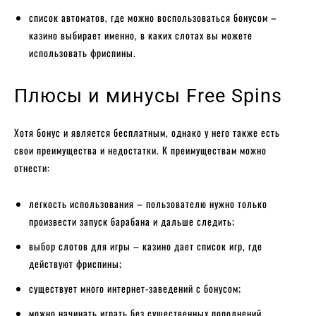
список автоматов, где можно воспользоваться бонусом –
казино выбирает именно, в каких слотах вы можете
использовать фриспины.
Плюсы и минусы Free Spins
Хотя бонус и является бесплатным, однако у него также есть
свои преимущества и недостатки. К преимуществам можно
отнести:
легкость использования – пользователю нужно только
произвести запуск барабана и дальше следить;
выбор слотов для игры – казино дает список игр, где
действуют фриспины;
существует много интернет-заведений с бонусом;
можно начинать играть без существенных пополнений