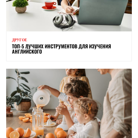
ДРУГОЕ
ТОП-5 ЛУЧШИХ ИНСТРУМЕНТОВ ДЛЯ ИЗУЧЕНИЯ
АНГЛИЙСКОГО