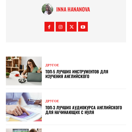
INNA HANANOVA
ДРУГОЕ
ТОП-5 ЛУЧШИХ ИНСТРУМЕНТОВ ДЛЯ
ИЗУЧЕНИЯ АНГЛИЙСКОГО
ДРУГОЕ
ТОП-3 ЛУЧШИХ АУДИОКУРСА АНГЛИЙСКОГО
ДЛЯ НАЧИНАЮЩИХ С НУЛЯ