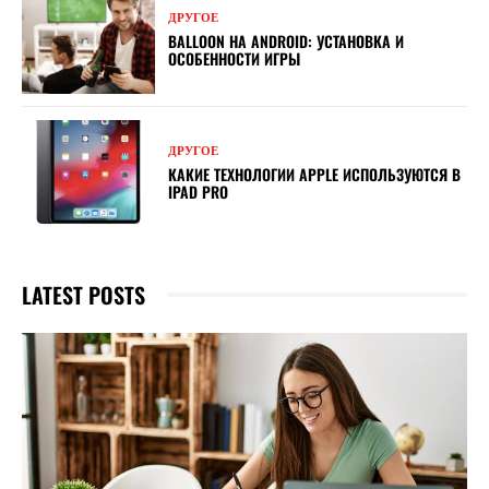
ДРУГОЕ
BALLOON НА ANDROID: УСТАНОВКА И
ОСОБЕННОСТИ ИГРЫ
ДРУГОЕ
КАКИЕ ТЕХНОЛОГИИ APPLE ИСПОЛЬЗУЮТСЯ В
IPAD PRO
LATEST POSTS