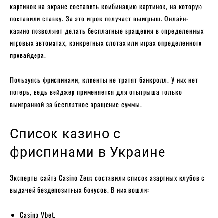
картинок на экране составить комбинацию картинок, на которую
поставили ставку. За это игрок получает выигрыш. Онлайн-
казино позволяют делать бесплатные вращения в определенных
игровых автоматах, конкретных слотах или играх определенного
провайдера.
Пользуясь фриспинами, клиенты не тратят банкролл. У них нет
потерь, ведь вейджер применяется для отыгрыша только
выигранной за бесплатное вращение суммы.
Список казино с
фриспинами в Украине
Эксперты сайта Casino Zeus составили список азартных клубов с
выдачей бездепозитных бонусов. В них вошли:
Casino Vbet.