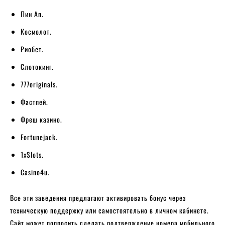
Пин Ап.
Космолот.
Риобет.
Слотокинг.
777originals.
Фастпей.
Фреш казино.
Fortunejack.
1xSlots.
Casino4u.
Все эти заведения предлагают активировать бонус через
техническую поддержку или самостоятельно в личном кабинете.
Сайт может попросить сделать подтверждение номера мобильного