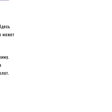
 Здесь
х может
жиму.
а
олот.