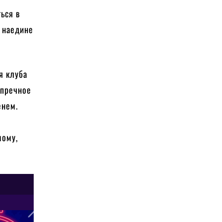
ься в
с наедине
я клуба
упречное
енем.
мому,