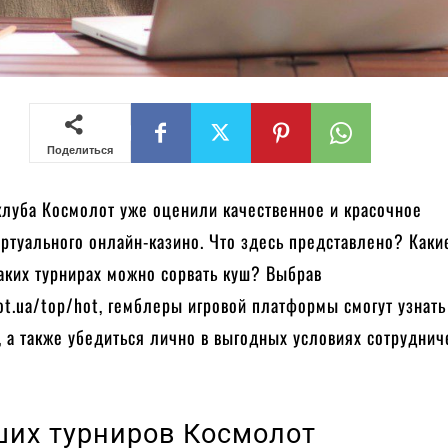
Поделиться
клуба Космолот уже оценили качественное и красочное
ртуального онлайн-казино. Что здесь представлено? Каки
каких турнирах можно сорвать куш? Выбрав
ot.ua/top/hot, гемблеры игровой платформы смогут узнать
ы, а также убедиться лично в выгодных условиях сотрудн
ших турниров Космолот