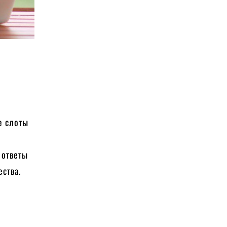
е слоты
 ответы
ичества.