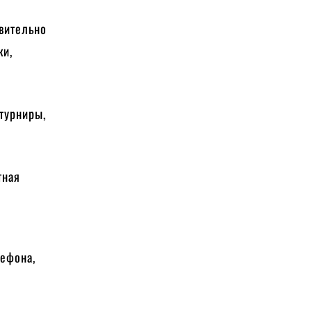
вительно
ки,
 турниры,
тная
ефона,