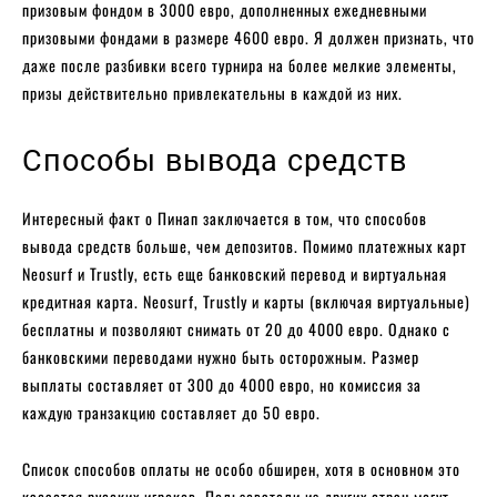
призовым фондом в 3000 евро, дополненных ежедневными
призовыми фондами в размере 4600 евро. Я должен признать, что
даже после разбивки всего турнира на более мелкие элементы,
призы действительно привлекательны в каждой из них.
Способы вывода средств
Интересный факт о Пинап заключается в том, что способов
вывода средств больше, чем депозитов. Помимо платежных карт
Neosurf и Trustly, есть еще банковский перевод и виртуальная
кредитная карта. Neosurf, Trustly и карты (включая виртуальные)
бесплатны и позволяют снимать от 20 до 4000 евро. Однако с
банковскими переводами нужно быть осторожным. Размер
выплаты составляет от 300 до 4000 евро, но комиссия за
каждую транзакцию составляет до 50 евро.
Список способов оплаты не особо обширен, хотя в основном это
касается русских игроков. Пользователи из других стран могут