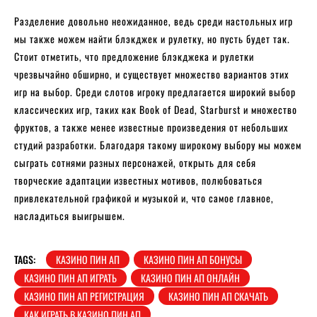
Разделение довольно неожиданное, ведь среди настольных игр
мы также можем найти блэкджек и рулетку, но пусть будет так.
Стоит отметить, что предложение блэкджека и рулетки
чрезвычайно обширно, и существует множество вариантов этих
игр на выбор. Среди слотов игроку предлагается широкий выбор
классических игр, таких как Book of Dead, Starburst и множество
фруктов, а также менее известные произведения от небольших
студий разработки. Благодаря такому широкому выбору мы можем
сыграть сотнями разных персонажей, открыть для себя
творческие адаптации известных мотивов, полюбоваться
привлекательной графикой и музыкой и, что самое главное,
насладиться выигрышем.
TAGS:
КАЗИНО ПИН АП
КАЗИНО ПИН АП БОНУСЫ
КАЗИНО ПИН АП ИГРАТЬ
КАЗИНО ПИН АП ОНЛАЙН
КАЗИНО ПИН АП РЕГИСТРАЦИЯ
КАЗИНО ПИН АП СКАЧАТЬ
КАК ИГРАТЬ В КАЗИНО ПИН АП