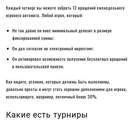
Каждый четверг вы можете забрать 12 вращений еженедельного
игрового автомата. Любой игрок, который:
Не так давно он внес минимальный депозит в размере
фиксированной суммы;
Он дал согласие на электронный маркетинг;
Он активировал возможность получения бесплатных вращений
в пользовательской панели.
Как видите, условия, которые должны быть выполнены,
довольно просты и могут стать хорошим дополнением для игрока,
использующего, например, пятничный бонус 30%.
Какие есть турниры