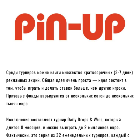
Среди турниров можно найти множество краткосрочных (3-7 дней)
рекламных акций. Общая идея очень проста — идея состоит в
том, чтобы играть и делать ставки больше, чем другие игроки.
Призовые фонды варьируются от нескольких сотен до нескольких
тысяч евро.
Исключение составляет турнир Daily Drops & Wins, который
длится 8 месяцев, и можно выиграть до 2 миллионов евро.
Фактически, это серия из 32 еженедельных турниров, каждый с