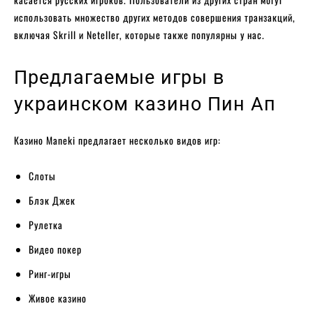
использовать множество других методов совершения транзакций,
включая Skrill и Neteller, которые также популярны у нас.
Предлагаемые игры в
украинском казино Пин Ап
Казино Maneki предлагает несколько видов игр:
Слоты
Блэк Джек
Рулетка
Видео покер
Ринг-игры
Живое казино