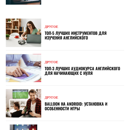
ДРУГОЕ
ТОП-5 ЛУЧШИХ ИНСТРУМЕНТОВ ДЛЯ
ИЗУЧЕНИЯ АНГЛИЙСКОГО
ДРУГОЕ
ТОП-3 ЛУЧШИХ АУДИОКУРСА АНГЛИЙСКОГО
ДЛЯ НАЧИНАЮЩИХ С НУЛЯ
ДРУГОЕ
BALLOON НА ANDROID: УСТАНОВКА И
ОСОБЕННОСТИ ИГРЫ