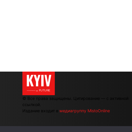
KYIV
———→ FUTURE
© Все права защищены. Цитирование — с активной
ссылкой.
Издание входит в
медиагруппу MistoOnline